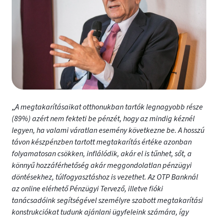
„
A megtakarításaikat otthonukban tartók legnagyobb része
(89%) azért nem fekteti be pénzét, hogy az mindig kéznél
legyen, ha valami váratlan esemény következne be. A hosszú
távon készpénzben tartott megtakarítás értéke azonban
folyamatosan csökken, inflálódik, akár el is tűnhet, sőt, a
könnyű hozzáférhetőség akár meggondolatlan pénzügyi
döntésekhez, túlfogyasztáshoz is vezethet. Az OTP Banknál
az online elérhető Pénzügyi Tervező, illetve fióki
tanácsadóink segítségével személyre szabott megtakarítási
konstrukciókat tudunk ajánlani ügyfeleink számára, így