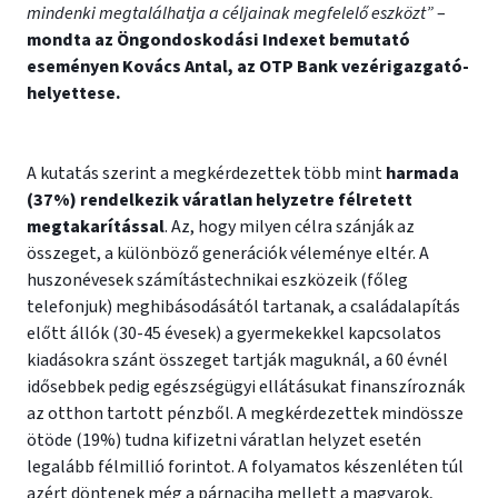
mindenki megtalálhatja a céljainak megfelelő eszközt”
–
mondta az Öngondoskodási Indexet bemutató
eseményen Kovács Antal, az OTP Bank vezérigazgató-
helyettese.
A kutatás szerint a megkérdezettek több mint
harmada
(37%) rendelkezik váratlan helyzetre félretett
megtakarítással
. Az, hogy milyen célra szánják az
összeget, a különböző generációk véleménye eltér. A
huszonévesek számítástechnikai eszközeik (főleg
telefonjuk) meghibásodásától tartanak, a családalapítás
előtt állók (30-45 évesek) a gyermekekkel kapcsolatos
kiadásokra szánt összeget tartják maguknál, a 60 évnél
idősebbek pedig egészségügyi ellátásukat finanszíroznák
az otthon tartott pénzből. A megkérdezettek mindössze
ötöde (19%) tudna kifizetni váratlan helyzet esetén
legalább félmillió forintot. A folyamatos készenléten túl
azért döntenek még a párnaciha mellett a magyarok,