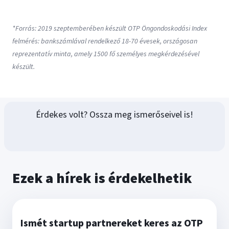
*Forrás: 2019 szeptemberében készült OTP Öngondoskodási Index
felmérés: bankszámlával rendelkező 18-70 évesek, országosan
reprezentatív minta, amely 1500 fő személyes megkérdezésével
készült.
Érdekes volt? Ossza meg ismerőseivel is!
Ezek a hírek is érdekelhetik
Ismét startup partnereket keres az OTP