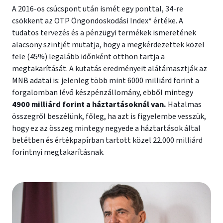
A 2016-os csúcspont után ismét egy ponttal, 34-re
csökkent az OTP Öngondoskodási Index* értéke. A
tudatos tervezés és a pénzügyi termékek ismeretének
alacsony szintjét mutatja, hogy a megkérdezettek közel
fele (45%) legalább időnként otthon tartja a
megtakarítását. A kutatás eredményeit alátámasztják az
MNB adatai is: jelenleg több mint 6000 milliárd forint a
forgalomban lévő készpénzállomány, ebből mintegy
4900 milliárd forint a háztartásoknál van.
Hatalmas
összegről beszélünk, főleg, ha azt is figyelembe vesszük,
hogy ez az összeg mintegy negyede a háztartások által
betétben és értékpapírban tartott közel 22.000 milliárd
forintnyi megtakarításnak.