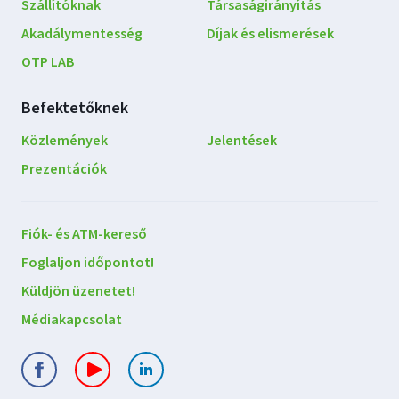
Szállítóknak
Társaságirányítás
Akadálymentesség
Díjak és elismerések
OTP LAB
Befektetőknek
Közlemények
Jelentések
Prezentációk
Lépjen
Fiók- és ATM-kereső
kapcsolatba
Foglaljon időpontot!
velünk
Küldjön üzenetet!
Médiakapcsolat