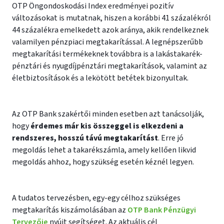
OTP Öngondoskodási Index eredményei pozitív
változásokat is mutatnak, hiszen a korábbi 41 százalékról
44 százalékra emelkedett azok aránya, akik rendelkeznek
valamilyen pénzpiaci megtakarítással. A legnépszerűbb
megtakarítási termékeknek továbbra is a lakástakarék-
pénztári és nyugdíjpénztári megtakarítások, valamint az
életbiztosítások és a lekötött betétek bizonyultak.
Az OTP Bank szakértői minden esetben azt tanácsolják,
hogy
érdemes már kis összeggel is elkezdeni a
rendszeres, hosszú távú megtakarítást
. Erre jó
megoldás lehet a takarékszámla, amely kellően likvid
megoldás ahhoz, hogy szükség esetén kéznél legyen.
A tudatos tervezésben, egy-egy célhoz szükséges
megtakarítás kiszámolásában az
OTP Bank Pénzügyi
Tervezője
nyújt segítséget. Az aktuális cél