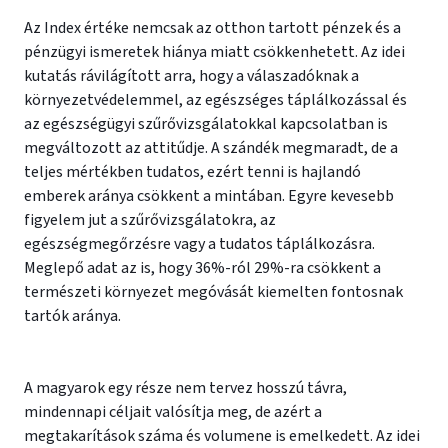
Az Index értéke nemcsak az otthon tartott pénzek és a
pénzügyi ismeretek hiánya miatt csökkenhetett. Az idei
kutatás rávilágított arra, hogy a válaszadóknak a
környezetvédelemmel, az egészséges táplálkozással és
az egészségügyi szűrővizsgálatokkal kapcsolatban is
megváltozott az attitűdje. A szándék megmaradt, de a
teljes mértékben tudatos, ezért tenni is hajlandó
emberek aránya csökkent a mintában. Egyre kevesebb
figyelem jut a szűrővizsgálatokra, az
egészségmegőrzésre vagy a tudatos táplálkozásra.
Meglepő adat az is, hogy 36%-ról 29%-ra csökkent a
természeti környezet megóvását kiemelten fontosnak
tartók aránya.
A magyarok egy része nem tervez hosszú távra,
mindennapi céljait valósítja meg, de azért a
megtakarítások száma és volumene is emelkedett. Az idei