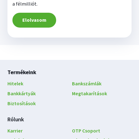
a félmilliót.
Elolvasom
Lábléc
Termékeink
navigáció
Hitelek
Bankszámlák
Bankkártyák
Megtakarítások
Biztosítások
Rólunk
Karrier
OTP Csoport