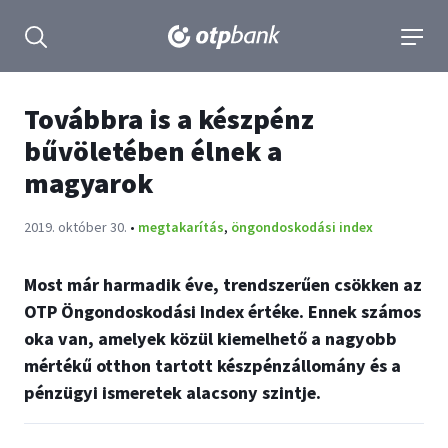
tartalmához
Keresés kinyitása
navigá
Továbbra is a készpénz
bűvöletében élnek a
magyarok
Publikálva:
2019. október 30.
•
megtakarítás
,
öngondoskodási index
Most már harmadik éve, trendszerűen csökken az
OTP Öngondoskodási Index értéke. Ennek számos
oka van, amelyek közül kiemelhető a nagyobb
mértékű otthon tartott készpénzállomány és a
pénzügyi ismeretek alacsony szintje.