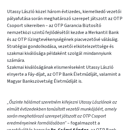
Utassy László közel három évtizedes, kiemelkedő vezetői
pályafutása során meghatározó szerepet játszott az OTP
Csoport sikereiben – az OTP Garancia Biztosító
nemzetközi szintű fejlődésétől kezdve a Merkantil Bank
és az OTP lízingtevékenységének piacvezetővé válásáig.
Stratégiai gondolkodása, vezetői elkötelezettsége és
szakmai kiválósága példaként szolgál mindannyiunk
számára.
Szakmai kiválóságának elismeréseként Utassy László
elnyerte a Fáy-díjat, az OTP Bank Életműdíját, valamint a
Magyar Bankszövetség Életműdíját is.
„Őszinte hálámat szeretném kifejezni Utassy Lászlónak az
elmúlt évtizedekben tanúsított vezetői munkájáért, amely
során meghatározó szerepet játszott az OTP Csoport
eredményeinek formálásában”
– fogalmazott a