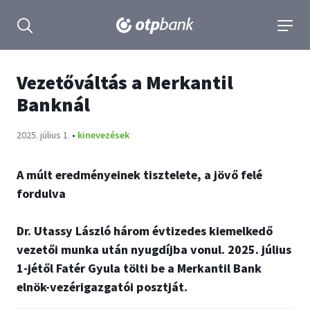
tartalmához
Keresés kinyitása
navigá
Vezetőváltás a Merkantil
Banknál
Publikálva:
2025. július 1.
•
kinevezések
A múlt eredményeinek tisztelete, a jövő felé
fordulva
Dr. Utassy László három évtizedes kiemelkedő
vezetői munka után nyugdíjba vonul. 2025. július
1-jétől Fatér Gyula tölti be a Merkantil Bank
elnök-vezérigazgatói posztját.