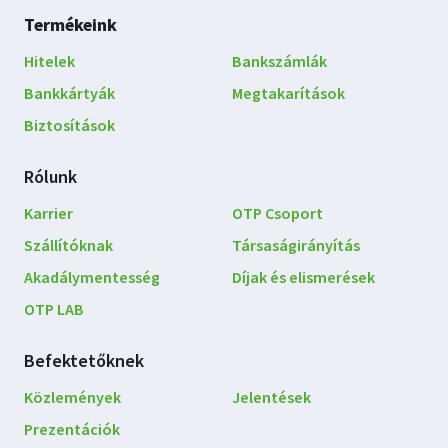
Lábléc
Termékeink
navigáció
Hitelek
Bankszámlák
Bankkártyák
Megtakarítások
Biztosítások
Rólunk
Karrier
OTP Csoport
Szállítóknak
Társaságirányítás
Akadálymentesség
Díjak és elismerések
OTP LAB
Befektetőknek
Közlemények
Jelentések
Prezentációk