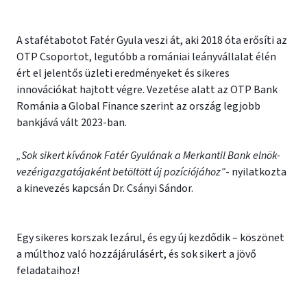
A stafétabotot Fatér Gyula veszi át, aki 2018 óta erősíti az
OTP Csoportot, legutóbb a romániai leányvállalat élén
ért el jelentős üzleti eredményeket és sikeres
innovációkat hajtott végre. Vezetése alatt az OTP Bank
Románia a Global Finance szerint az ország legjobb
bankjává vált 2023-ban.
„Sok sikert kívánok Fatér Gyulának a Merkantil Bank elnök-
vezérigazgatójaként betöltött új pozíciójához”
- nyilatkozta
a kinevezés kapcsán Dr. Csányi Sándor.
Egy sikeres korszak lezárul, és egy új kezdődik – köszönet
a múlthoz való hozzájárulásért, és sok sikert a jövő
feladataihoz!