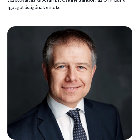
vezetőváltás kapcsán
Dr. Csányi Sándor
, az OTP Bank
Igazgatóságának elnöke.