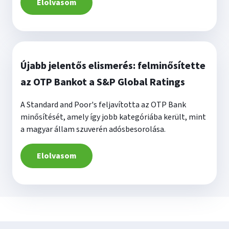
Elolvasom
Újabb jelentős elismerés: felminősítette
az OTP Bankot a S&P Global Ratings
A Standard and Poor's feljavította az OTP Bank
minősítését, amely így jobb kategóriába került, mint
a magyar állam szuverén adósbesorolása.
Elolvasom