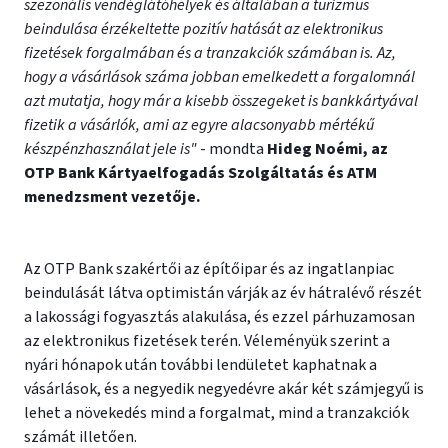
szezonális vendéglátóhelyek és általában a turizmus
beindulása érzékeltette pozitív hatását az elektronikus
fizetések forgalmában és a tranzakciók számában is. Az,
hogy a vásárlások száma jobban emelkedett a forgalomnál
azt mutatja, hogy már a kisebb összegeket is bankkártyával
fizetik a vásárlók, ami az egyre alacsonyabb mértékű
készpénzhasználat jele is"
- mondta
Hideg Noémi, az
OTP Bank Kártyaelfogadás Szolgáltatás és ATM
menedzsment vezetője.
Az OTP Bank szakértői az építőipar és az ingatlanpiac
beindulását látva optimistán várják az év hátralévő részét
a lakossági fogyasztás alakulása, és ezzel párhuzamosan
az elektronikus fizetések terén. Véleményük szerint a
nyári hónapok után további lendületet kaphatnak a
vásárlások, és a negyedik negyedévre akár két számjegyű is
lehet a növekedés mind a forgalmat, mind a tranzakciók
számát illetően.