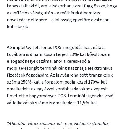
tapasztaltaktól, ami elsősorban azzal függ össze, hogy
az inflációs válság után – a reálbérek dinamikus
növekedése ellenére – a lakosság egyelőre óvatosan
költekezik.
A SimplePay Telefonos POS-megoldás használata
továbbra is dinamikusan terjed: 23%-kal bővült azon
elfogadóhelyek száma, ahol a kereskedő a
mobiltelefonját terminálként használja elektronikus
fizetések fogadására. Az így végrehajtott tranzakciók
száma 250%-kal, a forgalom pedig közel 170%-kal
emelkedett az egy évvel korábbi adatokhoz képest.
Emellett a hagyományos POS-terminált igénybe vevő
vállalkozások száma is emelkedett 11,5%-kal.
"A korábbi várakozásainknak megfelelően a strandok,