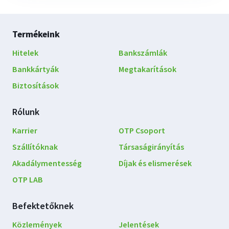
Lábléc
Termékeink
navigáció
Hitelek
Bankszámlák
Bankkártyák
Megtakarítások
Biztosítások
Rólunk
Karrier
OTP Csoport
Szállítóknak
Társaságirányítás
Akadálymentesség
Díjak és elismerések
OTP LAB
Befektetőknek
Közlemények
Jelentések