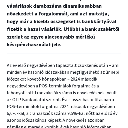
vásárlások darabszáma dinamikusabban
növekedett a forgalomnál, ami azt mutatja,
hogy már a kisebb összegeket is bankkártyával
fizetik a hazai vásárlók. Utóbbi a bank szakértői
szerint az egyre alacsonyabb mértékű
készpénzhasználat jele.
Az év első negyedévében tapasztalt csökkenés után – ami
minden év hasonló időszakában megfigyelhető az ünnepi
időszakot követő hónapokban – 2024 második
negyedévében a POS-terminálok forgalma és a
lebonyolított tranzakciók száma is növekedésnek indult
az OTP Bank adatai szerint. Éves összehasonlításban a
POS-terminálok forgalma 2024 második negyedévében
6,6%-kal, a tranzakciók száma 9,5%-kal nőtt az előző év
azonos időszakához képest. A növekedés azonban
némileg elmarad a korábbi évek hasonló időszakában