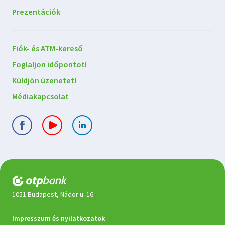
Prezentációk
Lépjen
Fiók- és ATM-kereső
kapcsolatba
Foglaljon időpontot!
velünk
Küldjön üzenetet!
Médiakapcsolat
1051 Budapest, Nádor u. 16.
Jogi
Impresszum és nyilatkozatok