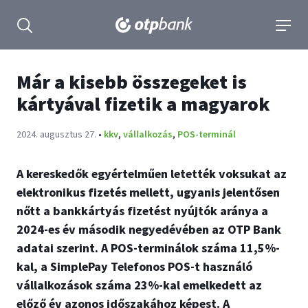
tartalmához
Keresés kinyitása
navigá
Már a kisebb összegeket is
kártyával fizetik a magyarok
Publikálva:
2024. augusztus 27.
•
kkv
,
vállalkozás
,
POS-terminál
A kereskedők egyértelműen letették voksukat az
elektronikus fizetés mellett, ugyanis jelentősen
nőtt a bankkártyás fizetést nyújtók aránya a
2024-es év második negyedévében az OTP Bank
adatai szerint. A POS-terminálok száma 11,5%-
kal, a SimplePay Telefonos POS-t használó
vállalkozások száma 23%-kal emelkedett az
előző év azonos időszakához képest. A