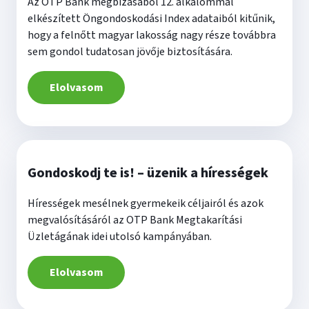
Az OTP Bank megbízásából 12. alkalommal
elkészített Öngondoskodási Index adataiból kitűnik,
hogy a felnőtt magyar lakosság nagy része továbbra
sem gondol tudatosan jövője biztosítására.
Elolvasom
Gondoskodj te is! – üzenik a hírességek
Hírességek mesélnek gyermekeik céljairól és azok
megvalósításáról az OTP Bank Megtakarítási
Üzletágának idei utolsó kampányában.
Elolvasom