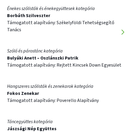
Énekes szólisták és énekegyüttesek kategória
Borbáth Szilveszter
Támogatott alapítvány: Székelyföldi Tehetségsegítő
Tanács
Követ
kép
megje
Szóló és párostánc kategória
Bulyáki Anett – Oszlánszki Patrik
Támogatott alapítvány: Rejtett Kincsek Down Egyesület
Hangszeres szólisták és zenekarok kategória
Fokos Zenekar
Támogatott alapítvány: Poverello Alapítvány
Táncegyüttes kategória
Jászsági Nép Együttes