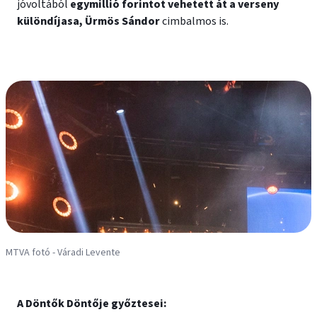
jóvoltából
egymillió forintot vehetett át a verseny
különdíjasa, Ürmös Sándor
cimbalmos is.
MTVA fotó - Váradi Levente
M
A Döntők Döntője győztesei: