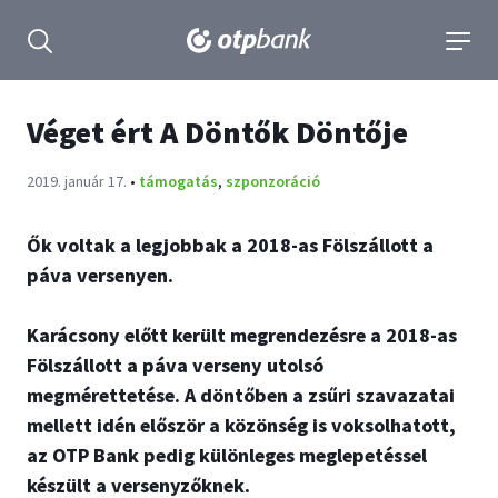
tartalmához
Keresés kinyitása
navigá
Véget ért A Döntők Döntője
Publikálva:
2019. január 17.
•
támogatás
,
szponzoráció
Ők voltak a legjobbak a 2018-as Fölszállott a
páva versenyen.
Karácsony előtt került megrendezésre a 2018-as
Fölszállott a páva verseny utolsó
megmérettetése. A döntőben a zsűri szavazatai
mellett idén először a közönség is voksolhatott,
az OTP Bank pedig különleges meglepetéssel
készült a versenyzőknek.