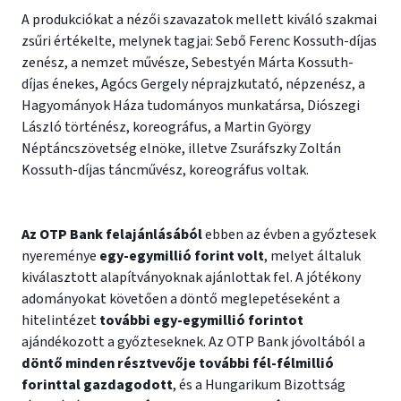
A produkciókat a nézői szavazatok mellett kiváló szakmai
zsűri értékelte, melynek tagjai: Sebő Ferenc Kossuth-díjas
zenész, a nemzet művésze, Sebestyén Márta Kossuth-
díjas énekes, Agócs Gergely néprajzkutató, népzenész, a
Hagyományok Háza tudományos munkatársa, Diószegi
László történész, koreográfus, a Martin György
Néptáncszövetség elnöke, illetve Zsuráfszky Zoltán
Kossuth-díjas táncművész, koreográfus voltak.
Az OTP Bank felajánlásából
ebben az évben a győztesek
nyereménye
egy-egymillió forint volt
, melyet általuk
kiválasztott alapítványoknak ajánlottak fel. A jótékony
adományokat követően a döntő meglepetéseként a
hitelintézet
további egy-egymillió forintot
ajándékozott a győzteseknek. Az OTP Bank jóvoltából a
döntő minden résztvevője további fél-félmillió
forinttal gazdagodott
, és a Hungarikum Bizottság