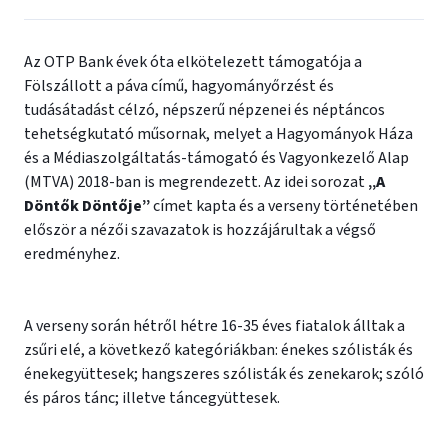
Az OTP Bank évek óta elkötelezett támogatója a
Fölszállott a páva című, hagyományőrzést és
tudásátadást célzó, népszerű népzenei és néptáncos
tehetségkutató műsornak, melyet a Hagyományok Háza
és a Médiaszolgáltatás-támogató és Vagyonkezelő Alap
(MTVA) 2018-ban is megrendezett. Az idei sorozat
„A
Döntők Döntője”
címet kapta és a verseny történetében
először a nézői szavazatok is hozzájárultak a végső
eredményhez.
A verseny során hétről hétre 16-35 éves fiatalok álltak a
zsűri elé, a következő kategóriákban: énekes szólisták és
énekegyüttesek; hangszeres szólisták és zenekarok; szóló
és páros tánc; illetve táncegyüttesek.