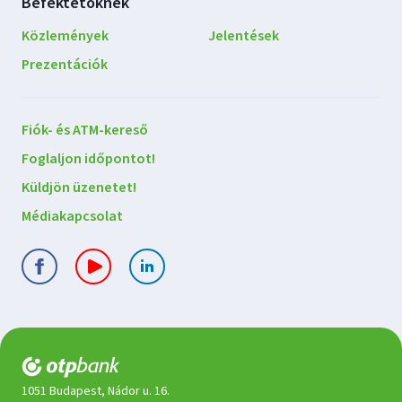
Befektetőknek
Közlemények
Jelentések
Prezentációk
Lépjen
Fiók- és ATM-kereső
kapcsolatba
Foglaljon időpontot!
velünk
Küldjön üzenetet!
Médiakapcsolat
1051 Budapest, Nádor u. 16.