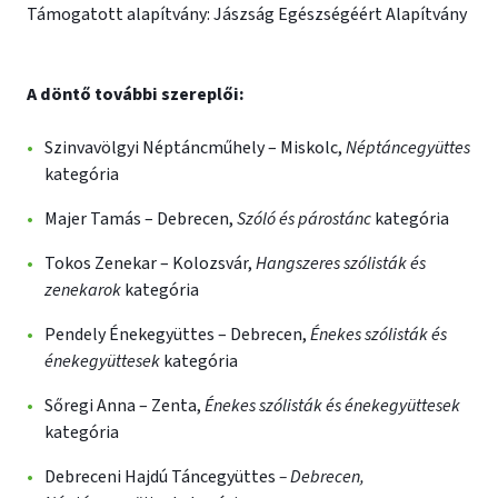
Támogatott alapítvány: Jászság Egészségéért Alapítvány
A döntő további szereplői:
Szinvavölgyi Néptáncműhely – Miskolc,
Néptáncegyüttes
kategória
Majer Tamás – Debrecen,
Szóló és párostánc
kategória
Tokos Zenekar – Kolozsvár,
Hangszeres szólisták és
zenekarok
kategória
Pendely Énekegyüttes – Debrecen,
Énekes szólisták és
énekegyüttesek
kategória
Sőregi Anna – Zenta,
Énekes szólisták és énekegyüttesek
kategória
Debreceni Hajdú Táncegyüttes
– Debrecen,