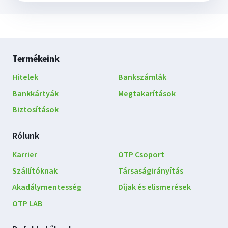
Lábléc
Termékeink
navigáció
Hitelek
Bankszámlák
Bankkártyák
Megtakarítások
Biztosítások
Rólunk
Karrier
OTP Csoport
Szállítóknak
Társaságirányítás
Akadálymentesség
Díjak és elismerések
OTP LAB