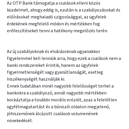
Az OTP Bank támogatja a csalások elleni közös
küzdelmet, ahogy eddig is, ezután is a szabályozásokat és
előírásokat meghaladó szigorúsággal, az ügyfelek
érdekének megfelelő módon és mértékben fog
erőfeszítéseket tenni a hatékony megelőzés terén.
Az új szabályoknak és elvárásoknak ugyanakkor
figyelemmel kell lenniük arra, hogy ezek a csalások nem a
banki rendszereket érintik, hanem az ügyfelek
figyelmetlenségét vagy gyanútlanságát, esetleg
hiszékenységét használják ki.
Ennek tudatában minél nagyobb felelősséget terhel a
bankokra a szabályozó, annál nagyobb mértékben
kockáztatja a további morális eróziót, azaz a felelőtlen
ügyfélmagatartást és a bűnözői oldalon megjelenő,
jóhiszeműnek álcázott csalások volumenének
növekedését.