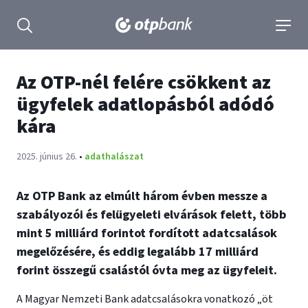
tartalmához
Keresés kinyitása
navigá
Az OTP-nél felére csökkent az
ügyfelek adatlopásból adódó
kára
Publikálva:
2025. június 26.
•
adathalászat
Az OTP Bank az elmúlt három évben messze a
szabályozói és felügyeleti elvárások felett, több
mint 5 milliárd forintot fordított adatcsalások
megelőzésére, és eddig legalább 17 milliárd
forint összegű csalástól óvta meg az ügyfeleit.
A Magyar Nemzeti Bank adatcsalásokra vonatkozó „öt