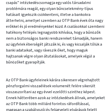
csapás” intézkedéscsomagja egy valós társadalmi
problémára reagál, egy olyan bűncselekmény-típus
hatásait igyekszik csökkenteni, illetve a bankokra
átterhelni, amellyel szemben az OTP Bank évek óta nagy
erőkkel és jó eredményekkel küzd. A csalásokkal szembeni
hatékony fellépés legnagyobb kihívása, hogy a bűnözők
nem a biztonságos banki rendszereket támadják, hanem
az ügyfelek éberségét játszák ki, és vagy kicsalják tőlük a
banki adataikat, vagy ráveszik őket, hogy maguk
hajtsanak végre olyan átutalásokat, amelyek végül a
bűnözőket gyarapítják.
Az OTP Bank ügyfeleinek kárára sikeresen végrehajtott
pénzforgalmi visszaélések volumenét felére sikerült
visszaszorítani az egy évvel ezelőtti szinthez képest.
Ennek hátterében azok az intézkedések állnak, amelyeket
az OTP Bank több milliárd forintos ráfordítással,
magasan a szabályozói és felügyeleti elvárások felett