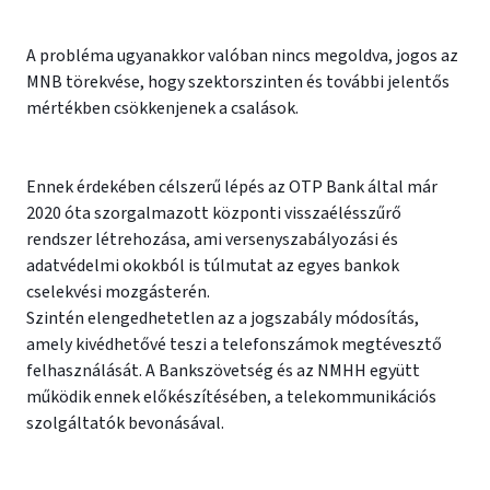
A probléma ugyanakkor valóban nincs megoldva, jogos az
MNB törekvése, hogy szektorszinten és további jelentős
mértékben csökkenjenek a csalások.
Ennek érdekében célszerű lépés az OTP Bank által már
2020 óta szorgalmazott központi visszaélésszűrő
rendszer létrehozása, ami versenyszabályozási és
adatvédelmi okokból is túlmutat az egyes bankok
cselekvési mozgásterén.
Szintén elengedhetetlen az a jogszabály módosítás,
amely kivédhetővé teszi a telefonszámok megtévesztő
felhasználását. A Bankszövetség és az NMHH együtt
működik ennek előkészítésében, a telekommunikációs
szolgáltatók bevonásával.