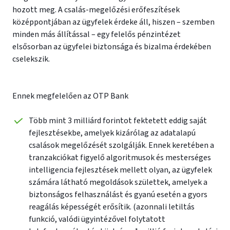
hozott meg. A csalás-megelőzési erőfeszítések
középpontjában az ügyfelek érdeke áll, hiszen – szemben
minden más állítással – egy felelős pénzintézet
elsősorban az ügyfelei biztonsága és bizalma érdekében
cselekszik.
Ennek megfelelően az OTP Bank
Több mint 3 milliárd forintot fektetett eddig saját
fejlesztésekbe, amelyek kizárólag az adatalapú
csalások megelőzését szolgálják. Ennek keretében a
tranzakciókat figyelő algoritmusok és mesterséges
intelligencia fejlesztések mellett olyan, az ügyfelek
számára látható megoldások születtek, amelyek a
biztonságos felhasználást és gyanú esetén a gyors
reagálás képességét erősítik. (azonnali letiltás
funkció, valódi ügyintézővel folytatott