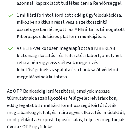
azonnali kapcsolatot tud létesíteni a Rendőrséggel.
1 milliárd forintot fordított eddig ügyféledukációra,
miközben aktívan részt vesz a szektorszintű
összefogásban létrejött, az MNB által is támogatott
Kiberpajzs edukációs platform munkájában.
Az ELTE-vel közösen megalapította a KIBERLAB
biztonsági kutatási- és fejlesztési labort, amelynek
célja a pénzügyi visszaélések megelőzési
lehetőségeinek vizsgálata és a bank saját védelmi
megoldásainak kutatása.
Az OTP Bank eddigi erőfeszítései, amelyek messze
túlmutatnak a szabályozói és felügyeleti elvárásokon,
eddig legalább 17 milliárd forint összegű kártól óvták
meg a bank ügyfeleit, és mára egyes elkövetési módoktól,
mint például a Foxpost-típusú csalás, teljesen meg tudják
óvni az OTP ügyfeleket.