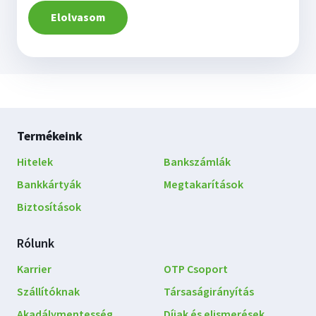
Elolvasom
Lábléc
Termékeink
navigáció
Hitelek
Bankszámlák
Bankkártyák
Megtakarítások
Biztosítások
Rólunk
Karrier
OTP Csoport
Szállítóknak
Társaságirányítás
Akadálymentesség
Díjak és elismerések