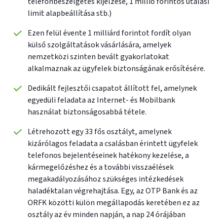
telefonbeszélgetés kijelzése, 1 millió forintos utalási
limit alapbeállítása stb.)
Ezen felül évente 1 milliárd forintot fordít olyan
külső szolgáltatások vásárlására, amelyek
nemzetközi szinten bevált gyakorlatokat
alkalmaznak az ügyfelek biztonságának erősítésére.
Dedikált fejlesztői csapatot állított fel, amelynek
egyedüli feladata az Internet- és Mobilbank
használat biztonságosabbá tétele.
Létrehozott egy 33 fős osztályt, amelynek
kizárólagos feladata a csalásban érintett ügyfelek
telefonos bejelentéseinek hatékony kezelése, a
kármegelőzéshez és a további visszaélések
megakadályozásához szükséges intézkedések
haladéktalan végrehajtása. Egy, az OTP Bank és az
ORFK közötti külön megállapodás keretében ez az
osztály az év minden napján, a nap 24 órájában