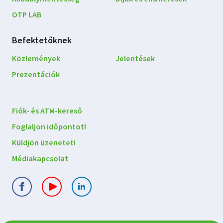
OTP LAB
Befektetőknek
Közlemények
Jelentések
Prezentációk
Lépjen
Fiók- és ATM-kereső
kapcsolatba
Foglaljon időpontot!
velünk
Küldjön üzenetet!
Médiakapcsolat