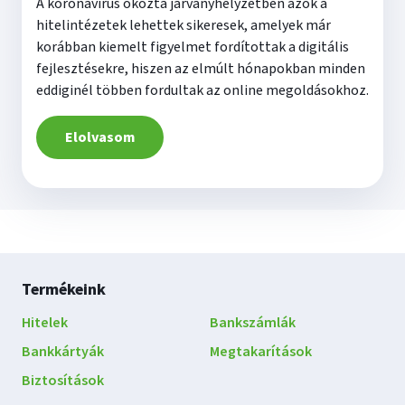
A koronavírus okozta járványhelyzetben azok a
hitelintézetek lehettek sikeresek, amelyek már
korábban kiemelt figyelmet fordítottak a digitális
fejlesztésekre, hiszen az elmúlt hónapokban minden
eddiginél többen fordultak az online megoldásokhoz.
Elolvasom
Lábléc
Termékeink
navigáció
Hitelek
Bankszámlák
Bankkártyák
Megtakarítások
Biztosítások