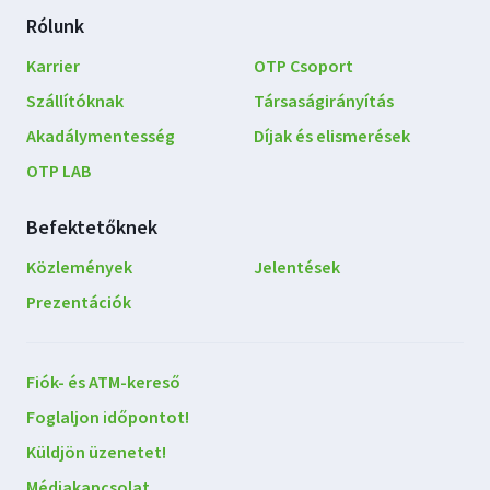
Rólunk
Karrier
OTP Csoport
Szállítóknak
Társaságirányítás
Akadálymentesség
Díjak és elismerések
OTP LAB
Befektetőknek
Közlemények
Jelentések
Prezentációk
Lépjen
Fiók- és ATM-kereső
kapcsolatba
Foglaljon időpontot!
velünk
Küldjön üzenetet!
Médiakapcsolat