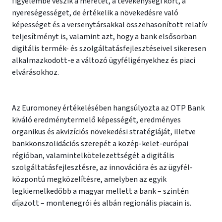
figyelembe veszik a méretet, a tevékenységi kört, a
nyereségességet, de értékelik a növekedésre való
képességet és a versenytársakkal összehasonított relatív
teljesítményt is, valamint azt, hogy a bank elsősorban
digitális termék- és szolgáltatásfejlesztéseivel sikeresen
alkalmazkodott-e a változó ügyféligényekhez és piaci
elvárásokhoz.
Az Euromoney értékelésében hangsúlyozta az OTP Bank
kiváló eredménytermelő képességét, eredményes
organikus és akvizíciós növekedési stratégiáját, illetve
bankkonszolidációs szerepét a közép-kelet-európai
régióban, valamintelkötelezettségét a digitális
szolgáltatásfejlesztésre, az innovációra és az ügyfél-
központú megközelítésre, amelyben az egyik
legkiemelkedőbb a magyar mellett a bank – szintén
díjazott – montenegrói és albán regionális piacain is.