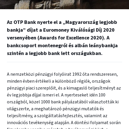
Az OTP Bank nyerte el a „Magyarország legjobb
bankja” díjat a Euromoney Kiválósági Díj 2020
versenyében (Awards for Excellence 2020). A
bankcsoport montenegrói és albán leánybankja
szintén a legjobb bank lett országukban.
A nemzetközi pénzügyi folyóirat 1992 óta rendszeresen,
minden évben értékeli a különböző régiók, országok
pénzügyi piaci szereplőit, és a kimagasló teljesítményt az
év legjobbja díjjal ismeri el. A nyerteseket idén 100
országból, közel 1000 bank pályázatából választották ki
világszerte, a meghatározó pénzügyi mutatók és
teljesítmény, a szolgáltatásfejlesztés, valamint az
innovációs tevékenység alapján. A döntési folyamat során