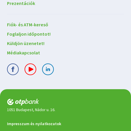
Prezentációk
Lépjen
Fiók- és ATM-kereső
kapcsolatba
Foglaljon időpontot!
velünk
Küldjön üzenetet!
Médiakapcsolat
1051 Budapest, Nádor u. 16.
Jogi
Impresszum és nyilatkozatok