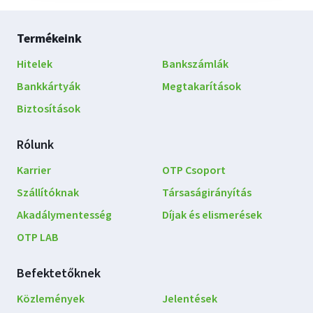
Lábléc
Termékeink
navigáció
Hitelek
Bankszámlák
Bankkártyák
Megtakarítások
Biztosítások
Rólunk
Karrier
OTP Csoport
Szállítóknak
Társaságirányítás
Akadálymentesség
Díjak és elismerések
OTP LAB
Befektetőknek
Közlemények
Jelentések