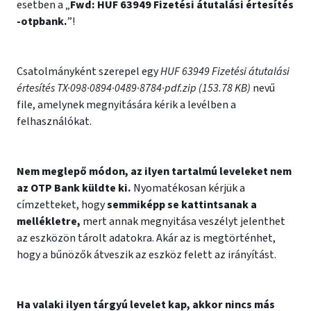
esetben a „
Fwd: HUF 63949 Fizetési átutalási értesítés
-otpbank.
”!
Csatolmányként szerepel egy
HUF 63949 Fizetési átutalási
értesítés TX·098·0894·0489·8784·pdf.zip (153.78 KB)
nevű
file, amelynek megnyitására kérik a levélben a
felhasználókat.
Nem meglepő módon, az ilyen tartalmú leveleket nem
az OTP Bank küldte ki.
Nyomatékosan kérjük a
címzetteket, hogy
semmiképp se kattintsanak a
mellékletre,
mert annak megnyitása veszélyt jelenthet
az eszközön tárolt adatokra. Akár az is megtörténhet,
hogy a bűnözők átveszik az eszköz felett az irányítást.
Ha valaki ilyen tárgyú levelet kap, akkor nincs más