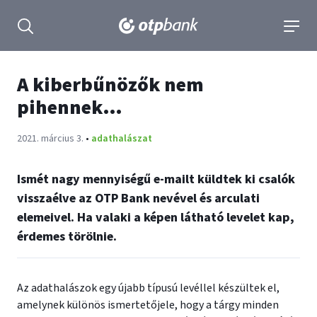
tartalmához
Keresés kinyitása
navigá
A kiberbűnözők nem
pihennek…
Publikálva:
2021. március 3.
•
adathalászat
Ismét nagy mennyiségű e-mailt küldtek ki csalók
visszaélve az OTP Bank nevével és arculati
elemeivel. Ha valaki a képen látható levelet kap,
érdemes törölnie.
Az adathalászok egy újabb típusú levéllel készültek el,
amelynek különös ismertetőjele, hogy a tárgy minden