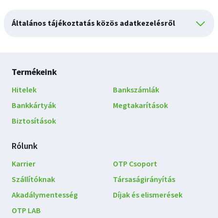
Általános tájékoztatás közös adatkezelésről
Lábléc
Termékeink
navigáció
Hitelek
Bankszámlák
Bankkártyák
Megtakarítások
Biztosítások
Rólunk
Karrier
OTP Csoport
Szállítóknak
Társaságirányítás
Akadálymentesség
Díjak és elismerések
OTP LAB