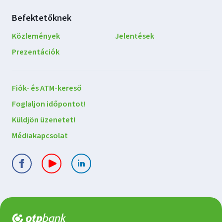
Befektetőknek
Közlemények
Jelentések
Prezentációk
Lépjen
Fiók- és ATM-kereső
kapcsolatba
Foglaljon időpontot!
velünk
Küldjön üzenetet!
Médiakapcsolat