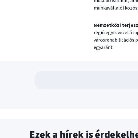
működő vállalat, ame
munkavállalói közöss
Nemzetközi terjesz
régió egyik vezető i
városrehabilitációs 
egyaránt.
Ezek a hírek is érdekelh