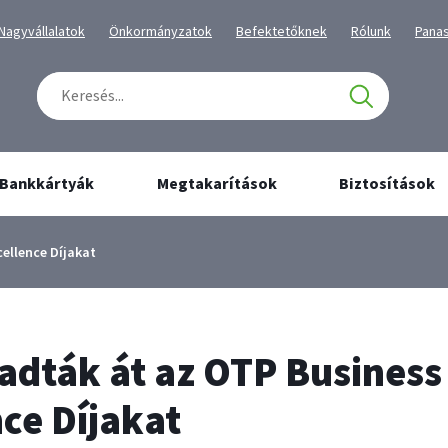
tartalmához
navigációhoz
Kiválaszott
Kiválaszott
Kiválaszott
Kiválaszott
Kivál
Nagyvállalatok
Önkormányzatok
Befektetőknek
Rólunk
Pana
üzletág
üzletág
üzletág
üzletág
üzlet
Keresés
Találatok
száma:
0
Bankkártyák
Megtakarítások
Biztosítások
cellence Díjakat
 adták át az OTP Business
nce Díjakat