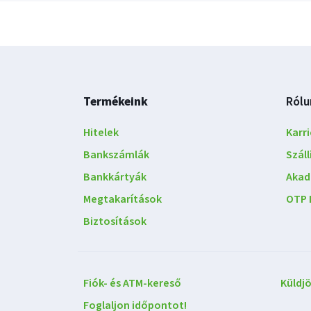
Lábléc
Termékeink
Rólu
navigáció
Hitelek
Karri
Bankszámlák
Szál
Bankkártyák
Akad
Megtakarítások
OTP 
Biztosítások
Lépjen
Fiók- és ATM-kereső
Küldj
kapcsolatba
Foglaljon időpontot!