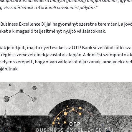
nkájának köszönhetően a magyar gazdaság alapjai stabilak, így idén
ig visszatérhetünk a 4% körüli növekedési pályára.”
usiness Excellence Díjjal hagyományt szeretne teremteni, a jöv
eket a kimagasló teljesítményt nyújtó vállalatoknak.
ák jelöltjeit, majd a nyerteseket az OTP Bank vezetőiből álló sza
 régiós szervezeteinek javaslatai alapján. A döntési szempontok k
elyen szerepelt, hogy olyan vállalatot díjazzanak, amelynek er
ájárulnak.