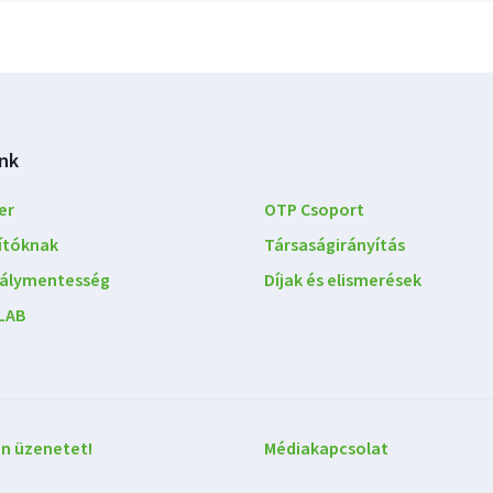
nk
er
OTP Csoport
lítóknak
Társaságirányítás
álymentesség
Díjak és elismerések
LAB
ön üzenetet!
Médiakapcsolat