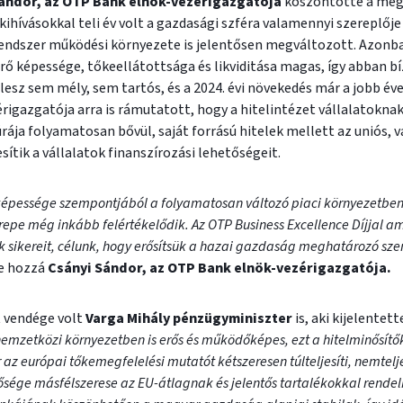
ándor, az OTP Bank elnök-vezérigazgatója
köszöntötte a meg
ihívásokkal teli év volt a gazdasági szféra valamennyi szereplője
endszer működési környezete is jelentősen megváltozott. Azonba
ő képessége, tőkeellátottsága és likviditása magas, így abban b
lesz sem mély, sem tartós, és a 2024. évi növekedés már a jobb éve
igazgatója arra is rámutatott, hogy a hitelintézet vállalatokna
rája folyamatosan bővül, saját forrású hitelek mellett az uniós, 
ítik a vállalatok finanszírozási lehetőségeit.
yképessége szempontjából a folyamatosan változó piaci környezetbe
pe még inkább felértékelődik. Az OTP Business Excellence Díjjal am
ok sikereit, célunk, hogy erősítsük a hazai gazdaság meghatározó szer
te hozzá
Csányi Sándor, az OTP Bank elnök-vezérigazgatója.
t vendége volt
Varga Mihály pénzügyminiszter
is, aki kijelentette
emzetközi környezetben is erős és működőképes, ezt a hitelminősítők
z európai tőkemegfelelési mutatót kétszeresen túlteljesíti, nemtelje
sége másfélszerese az EU-átlagnak és jelentős tartalékokkal rendel