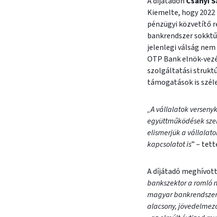
A díjátadón
Csányi S
Kiemelte, hogy 2022 k
pénzügyi közvetítő r
bankrendszer sokktűr
jelenlegi válság nem 
OTP Bank elnök-vezér
szolgáltatási struktú
támogatások is széles
„A vállalatok versen
együttműködések szere
elismerjük a vállalat
kapcsolatot is
” – tet
A díjátadó meghívot
bankszektor a romló n
magyar bankrendszer a
alacsony, jövedelmező