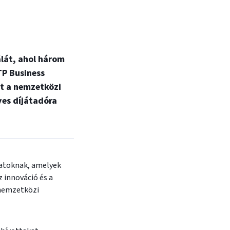
lát, ahol három
TP Business
nt a nemzetközi
yes díjátadóra
latoknak, amelyek
 innováció és a
 nemzetközi