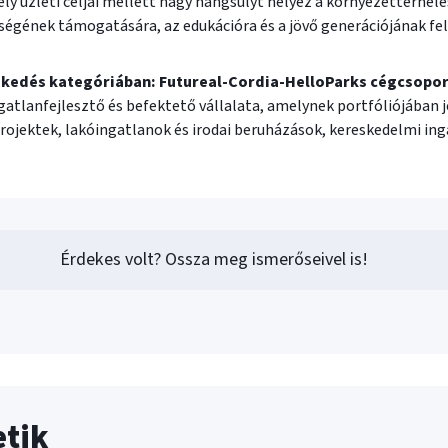
ly üzleti céljai mellett nagy hangsúlyt helyez a környezetterhelé
égének támogatására, az edukációra és a jövő generációjának fel
kedés kategóriában: Futureal-Cordia-HelloParks cégcsopor
ngatlanfejlesztő és befektető vállalata, amelynek portfóliójában 
projektek, lakóingatlanok és irodai beruházások, kereskedelmi i
Érdekes volt? Ossza meg ismerőseivel is!
etik