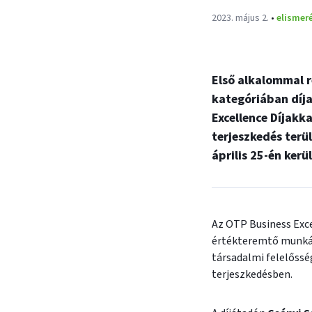
Publikálva:
2023. május 2.
•
elismer
Első alkalommal r
kategóriában díja
Excellence Díjakk
terjeszkedés terü
április 25-én kerül
Az OTP Business Exce
értékteremtő munkáj
társadalmi felelőssé
terjeszkedésben.