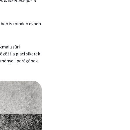
 is elkerülhetjük a
őben is minden évben
kmai zsűri
özött a piaci sikerek
edményei iparágának