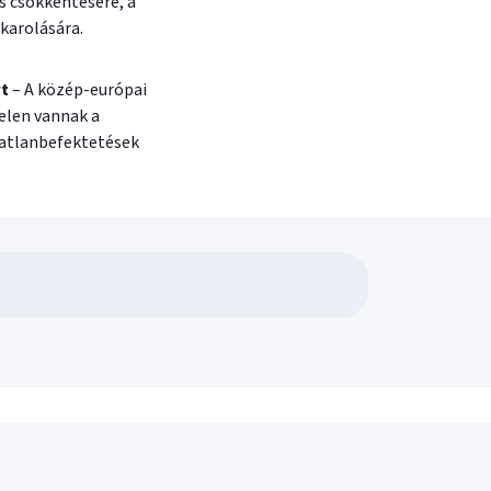
s csökkentésére, a
karolására.
t
– A közép-európai
jelen vannak a
ngatlanbefektetések