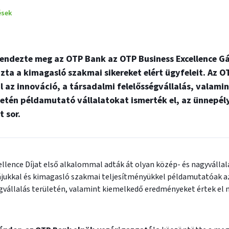
ések
endezte meg az OTP Bank az OTP Business Excellence Gá
zta a kimagasló szakmai sikereket elért ügyfeleit. Az O
al az innováció, a társadalmi felelősségvállalás, valami
letén példamutató vállalatokat ismerték el, az ünnepél
t sor.
llence Díjat első alkalommal adták át olyan közép- és nagyválla
ukkal és kimagasló szakmai teljesítményükkel példamutatóak az
gvállalás területén, valamint kiemelkedő eredményeket értek el