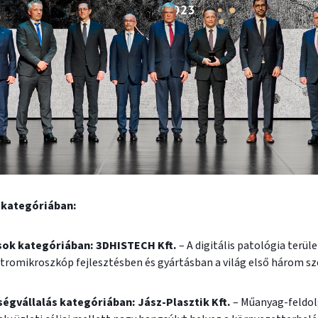
 kategóriában:
sok kategóriában: 3DHISTECH Kft.
– A digitális patológia terü
ektromikroszkóp fejlesztésben és gyártásban a világ első három sz
égvállalás kategóriában: Jász-Plasztik Kft.
– Műanyag-feldol