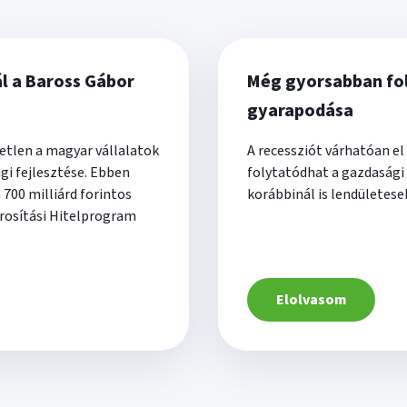
l a Baross Gábor
Még gyorsabban fo
gyarapodása
tetlen a magyar vállalatok
A recessziót várhatóan el 
gi fejlesztése. Ebben
folytatódhat a gazdasági
700 milliárd forintos
korábbinál is lendületes
rosítási Hitelprogram
Elolvasom