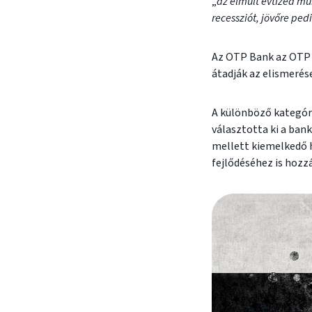
„
az elmúlt évtized mu
recessziót, jövőre ped
Az OTP Bank az OTP B
átadják az elismerés
A különböző kategóri
választotta ki a bank
mellett kiemelkedő h
fejlődéséhez is hozz