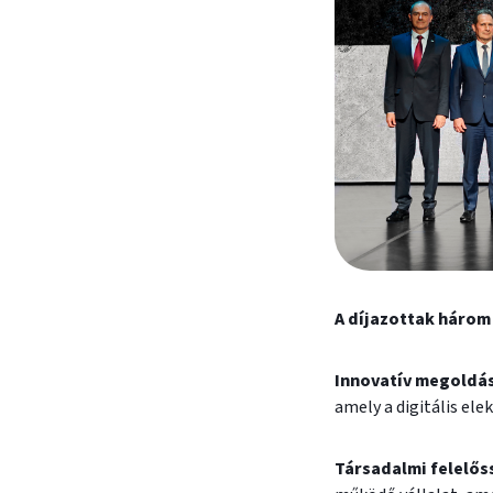
A díjazottak három
Innovatív megoldá
amely a digitális el
Társadalmi felelőss