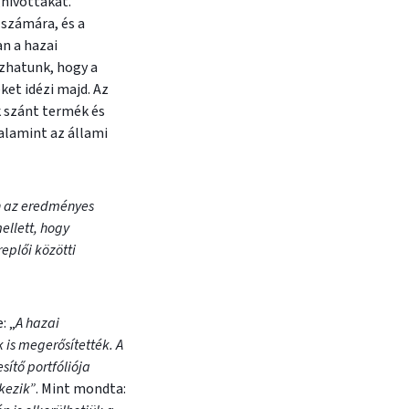
hívottakat.
 számára, és a
n a hazai
ízhatunk, hogy a
ket idézi majd. Az
k szánt termék és
valamint az állami
n az eredményes
ellett, hogy
eplői közötti
: „
A hazai
 is megerősítették. A
sítő portfóliója
kezik”
. Mint mondta: