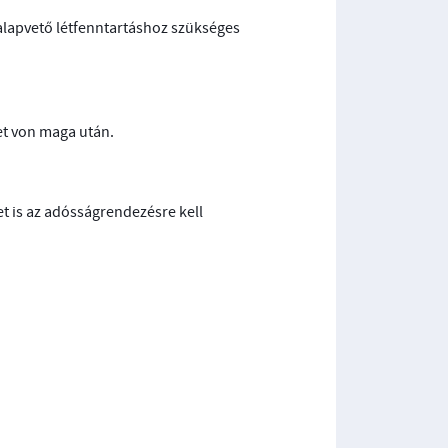
 alapvető létfenntartáshoz szükséges
et von maga után.
t is az adósságrendezésre kell