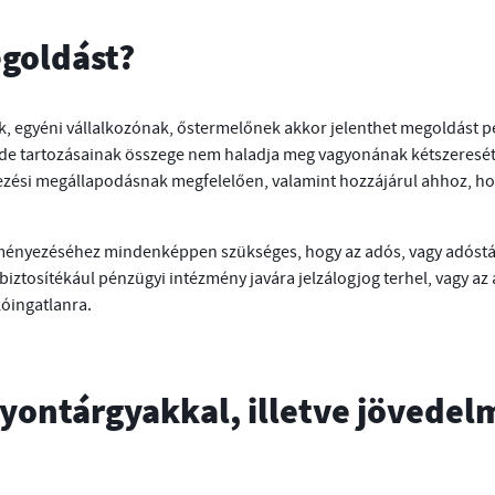
egoldást?
, egyéni vállalkozónak, őstermelőnek akkor jelenthet megoldást p
de tartozásainak összege nem haladja meg vagyonának kétszeresét.
ndezési megállapodásnak megfelelően, valamint hozzájárul ahhoz, 
eményezéséhez mindenképpen szükséges, hogy az adós, vagy adóstá
biztosítékául pénzügyi intézmény javára jelzálogjog terhel, vagy a
kóingatlanra.
agyontárgyakkal, illetve jövede