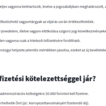
eljes vagyona beletartozik, kivéve a jogszabályban meghatározott,
lkülözhető vagyontárgyak az eljárás során értékesíthetőek.
y jövedelem, illetve vagyon eltitkolása szigorú jogi következmények
 vagyona csak a hitelezői kifizetésére fordítható.
nzügyi helyzete jelentős mértékben javulna, ezeket az új bevételeke
fizetési kötelezettséggel jár?
minisztrációs költségekre 20.000 forintot kell fizetnie.
erhelhetik Önt (pl.: környezettanulmányért fizetendő díj).