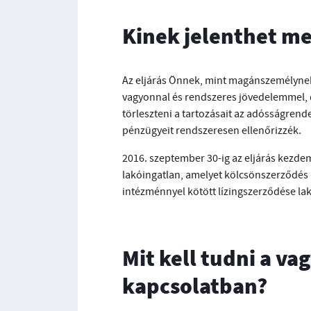
Kinek jelenthet m
Az eljárás Önnek, mint magánszemélynek
vagyonnal és rendszeres jövedelemmel, 
törleszteni a tartozásait az adósságre
pénzügyeit rendszeresen ellenőrizzék.
2016. szeptember 30-ig az eljárás kezd
lakóingatlan, amelyet kölcsönszerződés 
intézménnyel kötött lízingszerződése la
Mit kell tudni a v
kapcsolatban?