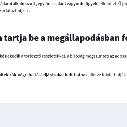
állami alkalmazott, egy ún. családi vagyonfelügyelő
,
ellenőrzi. Ő jo
korlátozhatja is.
m tartja be a megállapodásban f
 késlekedik
a törlesztő részletekkel, a bíróság megszünteti az adóss
hitelezők
végrehajtási eljárásokat indíthatnak
, illetve folytathatj