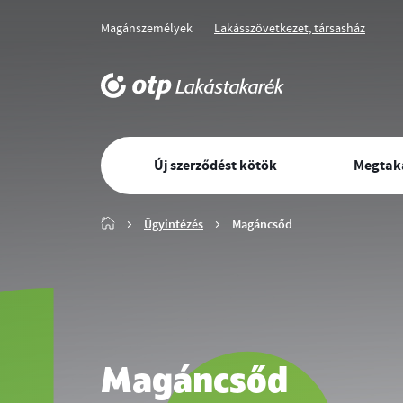
Magánszemélyek
Lakásszövetkezet, társasház
Üzletág
Kiválasztott
üzletág
választó
navigáció
OTP
Lakástakarék
Elsődleges
főoldala
Új szerződést kötök
Megtaka
navigáció
Főoldal
Ügyintézés
Magáncsőd
Magáncsőd