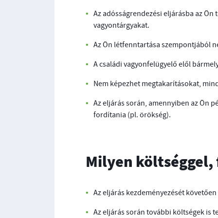
Az adósságrendezési eljárásba az Ön t
vagyontárgyakat.
Az Ön létfenntartása szempontjából né
A családi vagyonfelügyelő elől bármel
Nem képezhet megtakarításokat, minden
Az eljárás során, amennyiben az Ön pé
fordítania (pl. örökség).
Milyen költséggel, 
Az eljárás kezdeményezését követően ad
Az eljárás során további költségek is t