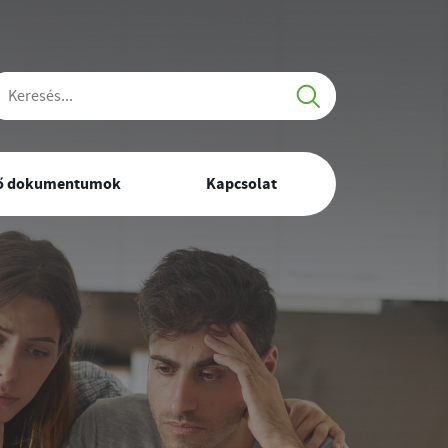
resés
tő dokumentumok
Kapcsolat