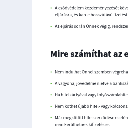
A csődvédelem kezdeményezését követő
eljárásra, és kap-e hosszútávú fizetési
Az eljárás során Önnek végig, rendszere
Mire számíthat az
Nem indulhat Önnel szemben végrehajt
A vagyona, jövedelme illetve a bankszá
Ha hitelkártyával vagy folyószámlahit
Nem köthet újabb hitel- vagy kölcsönsz
Már megkötött hitelszerződése esetén, 
nem kerülhetnek kifizetésre.