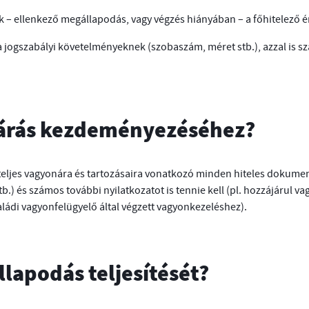
k – ellenkező megállapodás, vagy végzés hiányában – a főhitelező ért
jogszabályi követelményeknek (szobaszám, méret stb.), azzal is sz
ljárás kezdeményezéséhez?
ljes vagyonára és tartozásaira vonatkozó minden hiteles dokument
tb.) és számos további nyilatkozatot is tennie kell (pl. hozzájárul va
aládi vagyonfelügyelő által végzett vagyonkezeléshez).
llapodás teljesítését?