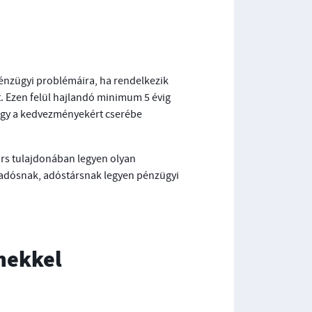
énzügyi problémáira, ha rendelkezik
 Ezen felül hajlandó minimum 5 évig
hogy a kedvezményekért cserébe
rs tulajdonában legyen olyan
z adósnak, adóstársnak legyen pénzügyi
lmekkel