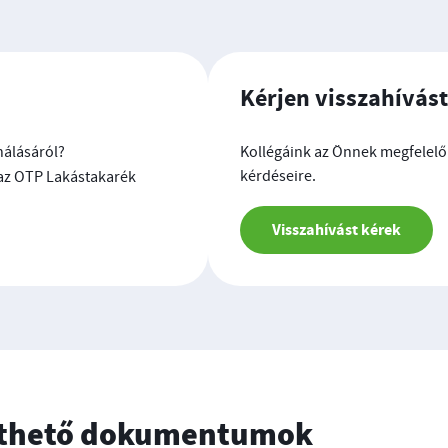
Kérjen visszahívást
nálásáról?
Kollégáink az Önnek megfelelő 
kérdéseire.
az OTP Lakástakarék
Visszahívást kérek
ölthető dokumentumok