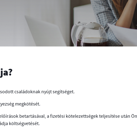
ja?
sodott családoknak nyújt segítséget.
 egyezség megkötését.
lőírások betartásával, a fizetési kötelezettségek teljesítése után Ö
ádja költségvetését.