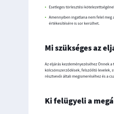
Esetleges törlesztési kötelezettségéne
Amennyiben ingatlana nem felel meg a 
értékesítésére is sor kerülhet.
Mi szükséges az e
Az eljárás kezdeményezéséhez Önnek a te
kölcsönszerződések, felszólító levelek, s
résztvevői általi megismeréséhez és a cs
Ki felügyeli a megá