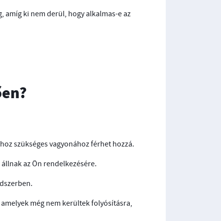
, amíg ki nem derül, hogy alkalmas-e az
ően?
táshoz szükséges vagyonához férhet hozzá.
 állnak az Ön rendelkezésére.
ndszerben.
, amelyek még nem kerültek folyósításra,