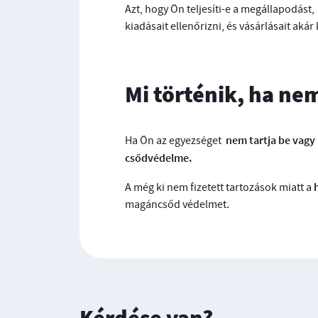
Azt, hogy Ön teljesíti-e a megállapodást
kiadásait ellenőrizni, és vásárlásait akár 
Mi történik, ha ne
nem tartja be vagy
Ha Ön az egyezséget
csődvédelme.
A még ki nem fizetett tartozások miatt a
magáncsőd védelmet.