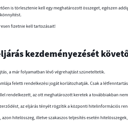
en is törlesztenie kell egy meghatározott összeget, egészen addig
 könnyítést.
sen fizetnie kell tartozásait!
 eljárás kezdeményezését követ
ás, a már folyamatban lévő végrehajtást szüneteltetik.
mlája feletti rendelkezési jogát korlátozhatják. Csak a létfenntar
ellel rendelkezett, az ott meghatározott keretek a továbbiakban nem
erződést, az eljárás tényét rögzítik a központi hitelinformációs re
azon hitelösszeg, illetve szakaszos teljesítés esetén hitelösszegek