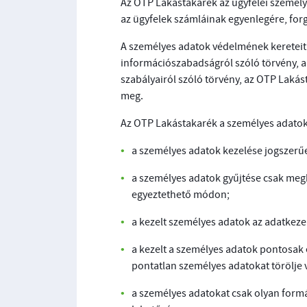
Az OTP Lakástakarék az ügyfelei személyé
az ügyfelek számláinak egyenlegére, for
A személyes adatok védelmének kereteit 
információszabadságról szóló törvény, a 
szabályairól szóló törvény, az OTP Laká
meg.
Az OTP Lakástakarék a személyes adatok k
a személyes adatok kezelése jogszerűe
a személyes adatok gyűjtése csak megh
egyeztethető módon;
a kezelt személyes adatok az adatkeze
a kezelt a személyes adatok pontosak
pontatlan személyes adatokat törölje 
a személyes adatokat csak olyan formáb