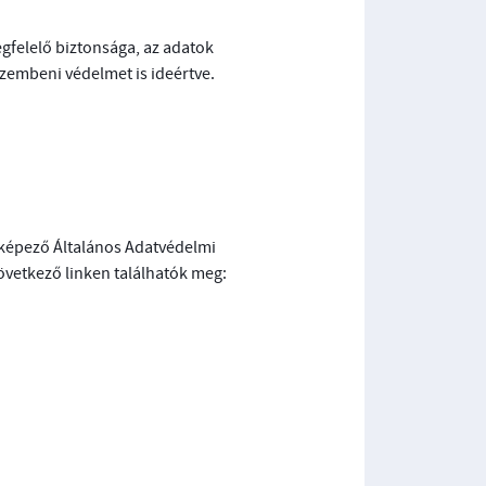
gfelelő biztonsága, az adatok
szembeni védelmet is ideértve.
ét képező Általános Adatvédelmi
övetkező linken találhatók meg: