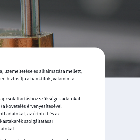
sa, üzemeltetése és alkalmazása mellett,
 biztosítja a banktitok, valamint a
kapcsolattartáshoz szükséges adatokat,
t (a követelés érvényesítésével
t adatokat, az érintett és az
kástakarék szolgáltatásai
datokat.