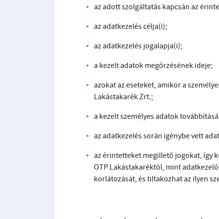
az adott szolgáltatás kapcsán az érinte
az adatkezelés célja(i);
az adatkezelés jogalapja(i);
a kezelt adatok megőrzésének ideje;
azokat az eseteket, amikor a személyes
Lakástakarék Zrt.;
a kezelt személyes adatok továbbításán
az adatkezelés során igénybe vett ada
az érintetteket megillető jogokat, így 
OTP Lakástakaréktól, mint adatkezelőt
korlátozását, és tiltakozhat az ilyen 