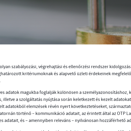
 olyan szabályozási, végrehajtási és ellenőrzési rendszer kidolgozá
tározott kritériumoknak és alapvető üzleti érdekeinek megfelelően
.
lyes adatok magukba foglalják különösen a személyazonosításhoz, 
 illetve a szolgáltatás nyújtása során keletkezett és kezelt adatoka
zelt adatokból elemzések révén nyert következtetéseket, származtatot
tornán történő – kommunikáció adatait, az érintett által az OTP La
s adatait, és – amennyiben releváns – nyilvánosan hozzáférhető a