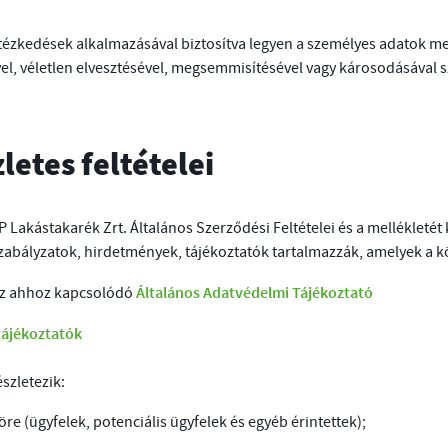
ntézkedések alkalmazásával biztosítva legyen a személyes adatok me
vel, véletlen elvesztésével, megsemmisítésével vagy károsodásával 
letes feltételei
TP Lakástakarék Zrt. Általános Szerződési Feltételei és a melléklet
zabályzatok, hirdetmények, tájékoztatók tartalmazzák, amelyek a k
Általános Adatvédelmi Tájékoztató
az ahhoz kapcsolódó
tájékoztatók
szletezik:
öre (ügyfelek, potenciális ügyfelek és egyéb érintettek);