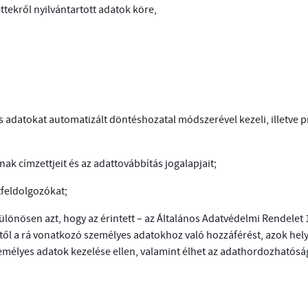
ttekről nyilvántartott adatok köre,
 adatokat automatizált döntéshozatal módszerével kezeli, illetve pr
ak címzettjeit és az adattovábbítás jogalapjait;
tfeldolgozókat;
különösen azt, hogy az érintett – az Általános Adatvédelmi Rendelet 
ől a rá vonatkozó személyes adatokhoz való hozzáférést, azok hely
személyes adatok kezelése ellen, valamint élhet az adathordozhatósá