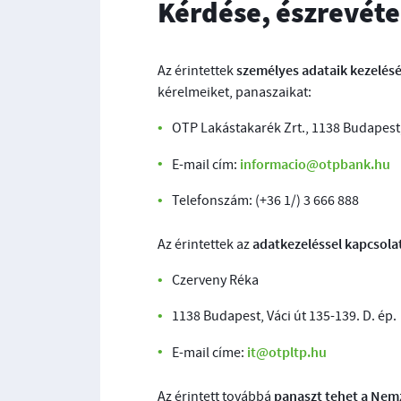
Kérdése, észrevéte
személyes adataik kezelés
Az érintettek
kérelmeiket, panaszaikat:
OTP Lakástakarék Zrt., 1138 Budapest, 
informacio@otpbank.hu
E-mail cím:
Telefonszám: (+36 1/) 3 666 888
adatkezeléssel kapcsola
Az érintettek az
Czerveny Réka
1138 Budapest, Váci út 135-139. D. ép.
it@otpltp.hu
E-mail címe:
panaszt tehet a Nem
Az érintett továbbá