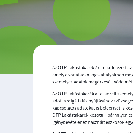
Az OTP Lakástakarék Zrt. elkötelezett az
amely a vonatkozó jogszabályokban megha
személyes adatok megőrzését, védelmét
Az OTP Lakástakarék által kezelt szemé
adott szolgáltatás nyújtásához szükséges,
kapcsolatos adatokat is beleértve), a ke
OTP Lakástakarék közötti – bármilyen csa
igénybevételéhez használt eszközök egye