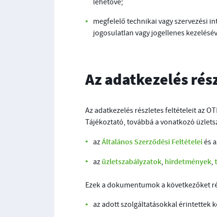
lehetővé;
megfelelő technikai vagy szervezési i
jogosulatlan vagy jogellenes kezelésé
Az adatkezelés rész
Az adatkezelés részletes feltételeit az O
Tájékoztató, továbbá a vonatkozó üzlets
Általános Szerződési Feltételei
az
és 
üzletszabályzatok
hirdetmények
az
,
,
Ezek a dokumentumok a következőket ré
az adott szolgáltatásokkal érintettek k