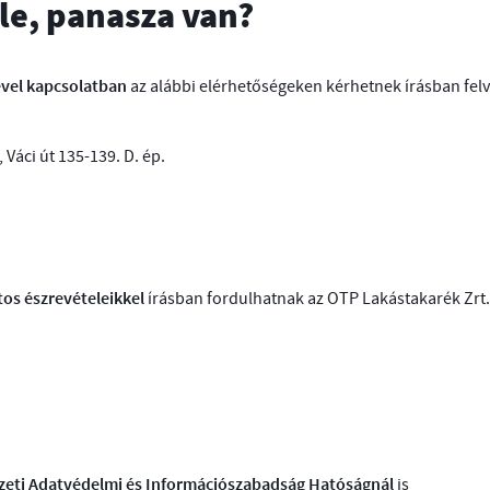
le, panasza van?
ével kapcsolatban
az alábbi elérhetőségeken kérhetnek írásban felvil
Váci út 135-139. D. ép.
tos észrevételeikkel
írásban fordulhatnak az OTP Lakástakarék Zrt. 
zeti Adatvédelmi és Információszabadság Hatóságnál
is