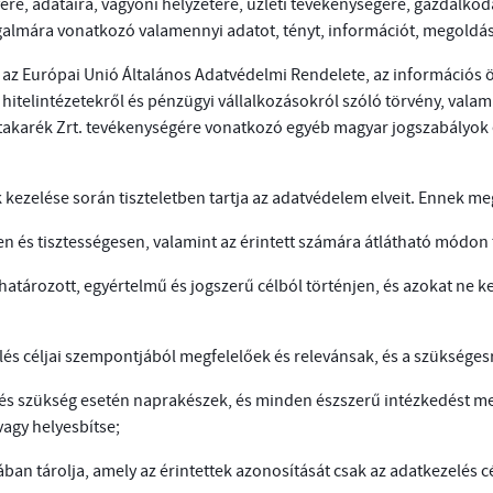
re, adataira, vagyoni helyzetére, üzleti tevékenységére, gazdálkodá
galmára vonatkozó valamennyi adatot, tényt, információt, megoldás
az Európai Unió Általános Adatvédelmi Rendelete, az információs ö
hitelintézetekről és pénzügyi vállalkozásokról szóló törvény, vala
stakarék Zrt. tevékenységére vonatkozó egyéb magyar jogszabályok é
ezelése során tiszteletben tartja az adatvédelem elveit. Ennek meg
n és tisztességesen, valamint az érintett számára átlátható módon 
atározott, egyértelmű és jogszerű célból történjen, és azokat ne k
lés céljai szempontjából megfelelőek és relevánsak, és a szüksége
 és szükség esetén naprakészek, és minden észszerű intézkedést m
vagy helyesbítse;
an tárolja, amely az érintettek azonosítását csak az adatkezelés cé