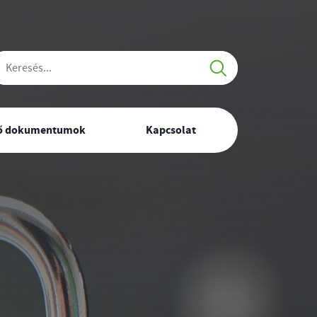
resés
tő dokumentumok
Kapcsolat