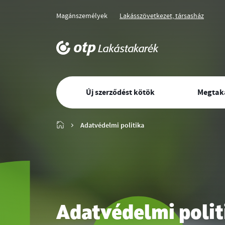
Magánszemélyek
Lakásszövetkezet, társasház
Üzletág
Kiválasztott
üzletág
választó
navigáció
OTP
Lakástakarék
Elsődleges
főoldala
Új szerződést kötök
Megtaka
navigáció
Főoldal
Adatvédelmi politika
Adatvédelmi polit