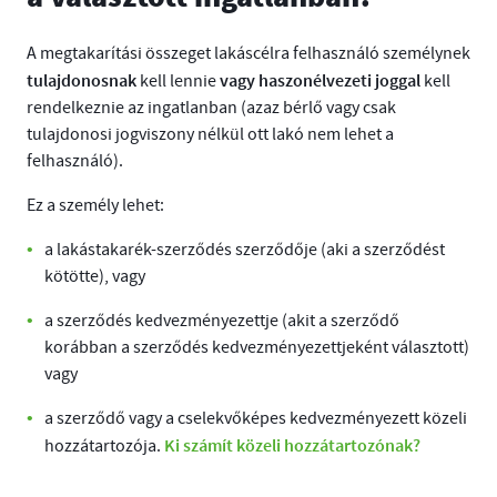
A megtakarítási összeget lakáscélra felhasználó személynek
tulajdonosnak
vagy haszonélvezeti joggal
kell lennie
kell
rendelkeznie az ingatlanban (azaz bérlő vagy csak
tulajdonosi jogviszony nélkül ott lakó nem lehet a
felhasználó).
Ez a személy lehet:
a lakástakarék-szerződés szerződője (aki a szerződést
kötötte), vagy
a szerződés kedvezményezettje (akit a szerződő
korábban a szerződés kedvezményezettjeként választott)
vagy
a szerződő vagy a cselekvőképes kedvezményezett közeli
Ki számít közeli hozzátartozónak?
hozzátartozója.