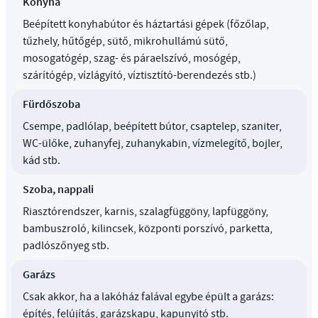
Konyha
Beépített konyhabútor és háztartási gépek (főzőlap,
tűzhely, hűtőgép, sütő, mikrohullámú sütő,
mosogatógép, szag- és páraelszívó, mosógép,
szárítógép, vízlágyító, víztisztító-berendezés stb.)
Fürdőszoba
Csempe, padlólap, beépített bútor, csaptelep, szaniter,
WC-ülőke, zuhanyfej, zuhanykabin, vízmelegítő, bojler,
kád stb.
Szoba, nappali
Riasztórendszer, karnis, szalagfüggöny, lapfüggöny,
bambuszroló, kilincsek, központi porszívó, parketta,
padlószőnyeg stb.
Garázs
Csak akkor, ha a lakóház falával egybe épült a garázs:
építés, felújítás, garázskapu, kapunyitó stb.