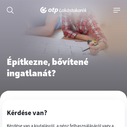
Kereső
Navigác
OTP
kinyitása
kinyitás
Lakástakarék
főoldala
Építkezne, bővítené
ingatlanát?
Kérdése van?
Kérdése van a kiutalásról, a pénz felhasználásáról vagy a