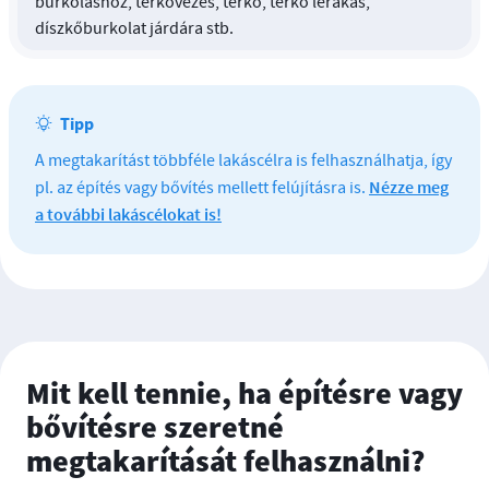
burkoláshoz, térkövezés, térkő, térkő lerakás,
díszkőburkolat járdára stb.
Tipp
A megtakarítást többféle lakáscélra is felhasználhatja, így
Nézze meg
pl. az építés vagy bővítés mellett felújításra is.
a további lakáscélokat is!
Mit kell tennie, ha építésre vagy
bővítésre szeretné
megtakarítását felhasználni?