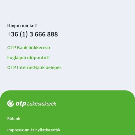
Hívjon minket!
+36 (1) 3 666 888
OTP Bank fiókkereső
Foglaljon időpontot!
OTP InternetBank belépés
OTP
Lakástakarék
Rólunk
főoldala
Impresszum és nyilatkozatok