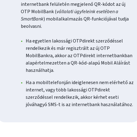
internetbank felületén megjelenő QR-kódot az új
OTP MobilBank (
vállalati ügyfeleink esetében a
SmartBank
) mobilalkalmazás QR-funkciójával tudja
beolvasni.
Ha egyetlen lakossági OTPdirekt szerződéssel
rendelkezik és már regisztrált az új OTP
MobilBankra, akkor az OTPdirekt internetbankban
alapértelmezetten a QR-kód-alapú Mobil Aláírást
használhatja.
Ha a mobiltelefonján ideiglenesen nem elérhető az
internet, vagy több lakossági OTPdirekt
szerződéssel rendelkezik, akkor kérhet eseti
jóváhagyó SMS-t is az internetbank használatához.