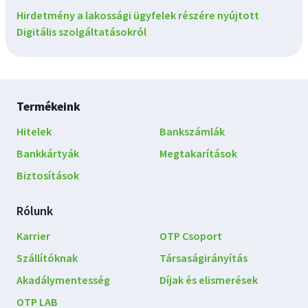
Hirdetmény a lakossági ügyfelek részére nyújtott
Digitális szolgáltatásokról
Lábléc
Termékeink
navigáció
Hitelek
Bankszámlák
Bankkártyák
Megtakarítások
Biztosítások
Rólunk
Karrier
OTP Csoport
Szállítóknak
Társaságirányítás
Akadálymentesség
Díjak és elismerések
OTP LAB