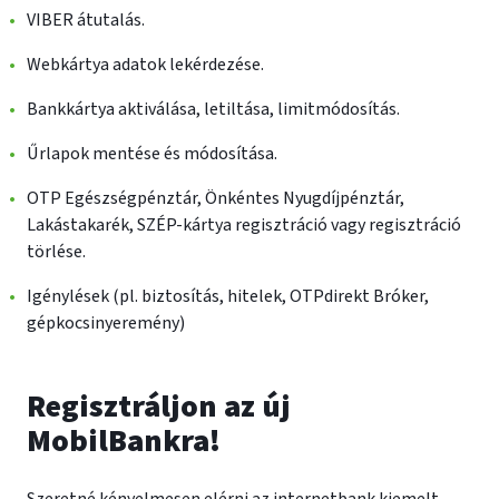
inf
VIBER átutalás.
Webkártya adatok lekérdezése.
Bankkártya aktiválása, letiltása, limitmódosítás.
Űrlapok mentése és módosítása.
OTP Egészségpénztár, Önkéntes Nyugdíjpénztár,
Lakástakarék, SZÉP-kártya regisztráció vagy regisztráció
törlése.
Igénylések (pl. biztosítás, hitelek, OTPdirekt Bróker,
gépkocsinyeremény)
Regisztráljon az új
MobilBankra!