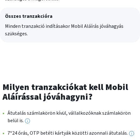
Összes tranzakcióra
Minden tranzakció indításakor Mobil Aláírás jóváhagyás
szükséges.
Milyen tranzakciókat kell Mobil
Aláírással jóváhagyni?
Átutalás számlakörön kívül, vállalkozóknak számlakörön
belül is.
További
információk
7*24 órás, OTP betéti kártyák közötti azonnali átutalás.
Tov