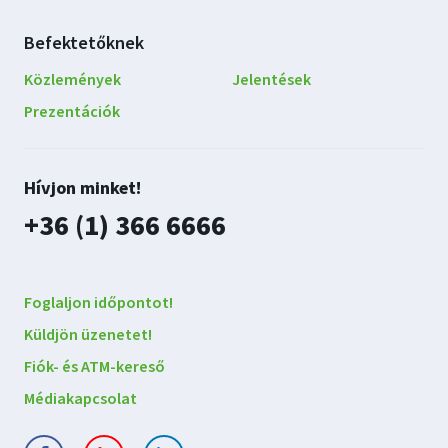
Befektetőknek
Közlemények
Jelentések
Prezentációk
Lépjen
Hívjon minket!
kapcsolatba
plusz
+36 (1) 366 6666
velünk
Foglaljon időpontot!
Küldjön üzenetet!
Fiók- és ATM-kereső
Médiakapcsolat