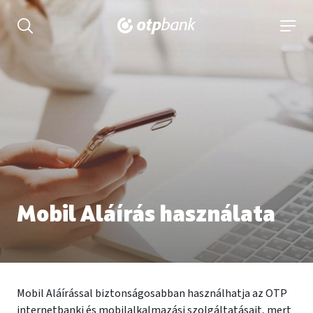
tartalmához
Keresés kinyitása
navigá
Mobil Aláírás használata
Mobil Aláírással biztonságosabban használhatja az OTP
internetbanki és mobilalkalmazási szolgáltatásait, mert