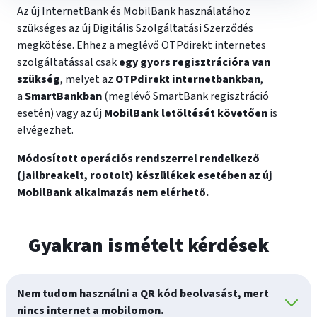
Az új InternetBank és MobilBank használatához
szükséges az új Digitális Szolgáltatási Szerződés
megkötése. Ehhez a meglévő OTPdirekt internetes
szolgáltatással csak
egy gyors regisztrációra van
szükség
, melyet az
OTPdirekt internetbankban
,
a
SmartBankban
(meglévő SmartBank regisztráció
esetén) vagy az új
MobilBank letöltését követően
is
elvégezhet.
Módosított operációs rendszerrel rendelkező
(jailbreakelt, rootolt) készülékek esetében az új
MobilBank alkalmazás nem elérhető.
Gyakran ismételt kérdések
Nem tudom használni a QR kód beolvasást, mert
nincs internet a mobilomon.