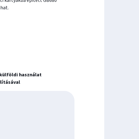
éti kártyákba épített GB680
hat.
külföldi használat
lításával