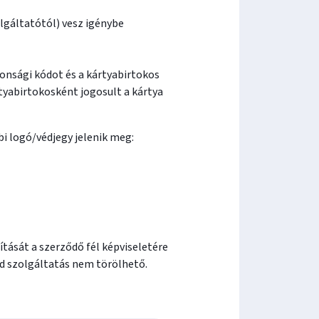
olgáltatótól) vesz igénybe
tonsági kódot és a kártyabirtokos
rtyabirtokosként jogosult a kártya
i logó/védjegy jelenik meg:
tását a szerződő fél képviseletére
ód szolgáltatás nem törölhető.