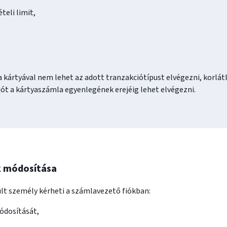
teli limit,
 a kártyával nem lehet az adott tranzakciótípust elvégezni, korlátl
iót a kártyaszámla egyenlegének erejéig lehet elvégezni.
ok módosítása
ult személy kérheti a számlavezető fiókban:
ódosítását,