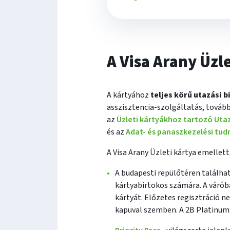
A Visa Arany Üzl
A kártyához
teljes körű utazási 
asszisztencia-szolgáltatás, továb
az
Üzleti kártyákhoz tartozó Utaz
és az
Adat- és panaszkezelési tud
A Visa Arany Üzleti kártya emelle
A budapesti repülőtéren találha
kártyabirtokos számára. A várób
kártyát. Előzetes regisztráció n
kapuval szemben. A 2B Platinum