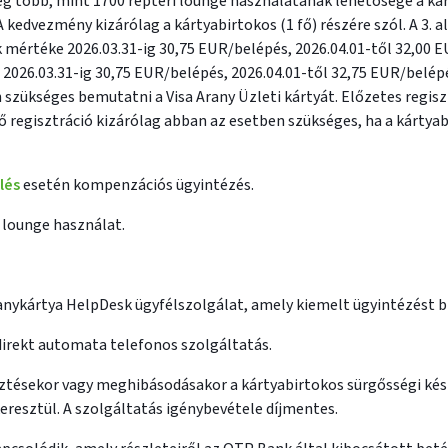
leg több, mint 1700 reptéri lounge használatának lehetősége a k
 kedvezmény kizárólag a kártyabirtokos (1 fő) részére szól. A 3. al
 mértéke 2026.03.31-ig 30,75 EUR/belépés, 2026.04.01-től 32,00 E
: 2026.03.31-ig 30,75 EUR/belépés, 2026.04.01-től 32,75 EUR/belép
 szükséges bemutatni a Visa Arany Üzleti kártyát. Előzetes regis
ő regisztráció kizárólag abban az esetben szükséges, ha a kártyab
lés
esetén kompenzációs ügyintézés.
 lounge használat.
nykártya HelpDesk ügyfélszolgálat, amely kiemelt ügyintézést bi
irekt automata telefonos szolgáltatás.
sztésekor vagy meghibásodásakor a kártyabirtokos sürgősségi kés
eresztül. A szolgáltatás igénybevétele díjmentes.