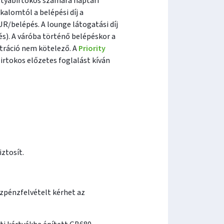
ártyabirtokos számára naptári
kalomtól a belépési díj a
UR/belépés. A lounge látogatási díj
és). A váróba történő belépéskor a
ztráció nem kötelező. A
Priority
irtokos előzetes foglalást kíván
ztosít.
zpénzfelvételt kérhet az