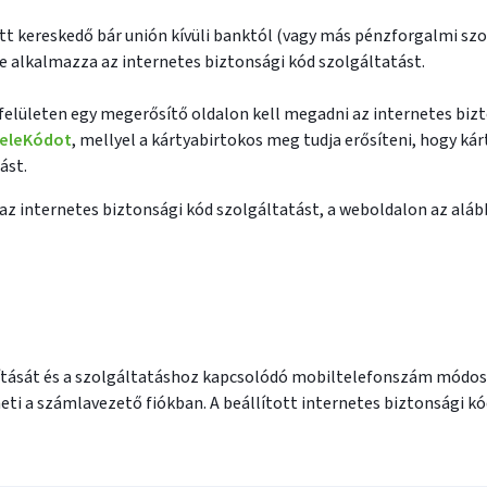
ott kereskedő bár unión kívüli banktól (vagy más pénzforgalmi sz
e alkalmazza az internetes biztonsági kód szolgáltatást.
 felületen egy megerősítő oldalon kell megadni az internetes biz
eleKódot
, mellyel a kártyabirtokos meg tudja erősíteni, hogy ká
ást.
z internetes biztonsági kód szolgáltatást, a weboldalon az alább
lítását és a szolgáltatáshoz kapcsolódó mobiltelefonszám módosí
ti a számlavezető fiókban. A beállított internetes biztonsági k