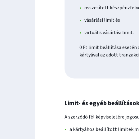
összesített készpénzfelvé
vásárlási limit és
virtuális vásárlási limit.
0 Ft limit beállítása esetén
kártyával az adott tranzakc
Limit- és egyéb beállítás
A szerződő fél képviseletére jogos
a kártyához beállított limitek m