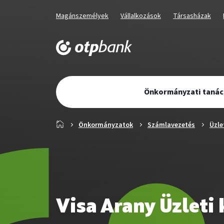
Üzletág
Kiválaszott
Kiválaszott
Kiválaszott
Magánszemélyek
Vállalkozások
Társasházak
üzletág
üzletág
üzletág
választó
navigáció
Elsődleges
Önkormányzati taná
navigáció
Főoldal
Önkormányzatok
Számlavezetés
Üzle
Visa Arany Üzleti 