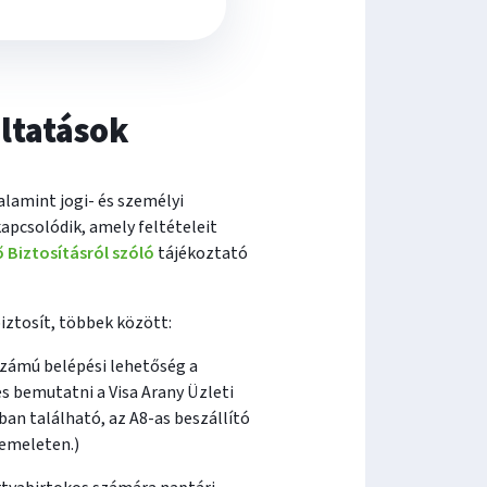
áltatások
alamint jogi- és személyi
 kapcsolódik, amely feltételeit
 Biztosításról szóló
tájékoztató
iztosít, többek között:
számú belépési lehetőség a
s bemutatni a Visa Arany Üzleti
an található, az A8-as beszállító
 emeleten.)