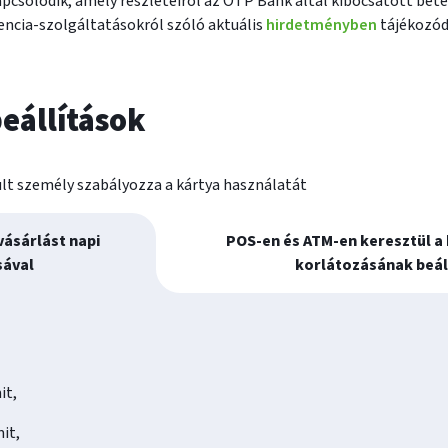
apcsolódik, amely részleteiről az OTP Bank által kibocsátott bet
encia-szolgáltatásokról szóló aktuális
hirdetményben
tájékozód
beállítások
ult személy szabályozza a kártya használatát
vásárlást napi
POS-en és ATM-en keresztül a 
sával
korlátozásának beál
it,
it,