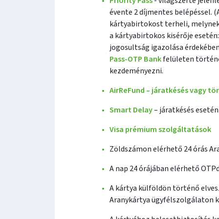
Priority Pass
- világszerte jelen
évente 2 díjmentes belépéssel. (A
kártyabirtokost terheli, melynek
a kártyabirtokos kisérője esetén
jogosultság igazolása érdekében
Pass-OTP Bank
felületen történ
kezdeményezni.
AirReFund – járatkésés vagy tör
Smart Delay
– járatkésés esetén
Visa prémium szolgáltatások
Zöldszámon elérhető 24 órás Ara
A nap 24 órájában elérhető OTPd
A kártya külföldön történő elve
Aranykártya ügyfélszolgálaton k