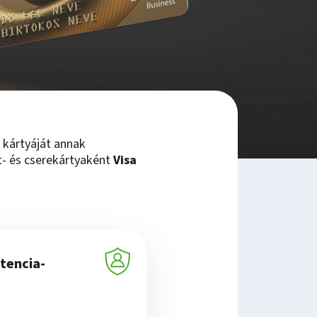
i kártyáját annak
- és cserekártyaként
Visa
ztencia-