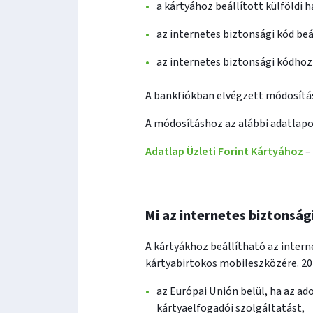
a kártyához beállított külföldi
az internetes biztonsági kód beá
az internetes biztonsági kódho
A bankfiókban elvégzett módosítás
A módosításhoz az alábbi adatlapot
Adatlap Üzleti Forint Kártyához
– 
Mi az internetes biztonság
A kártyákhoz beállítható az intern
kártyabirtokos mobileszközére. 202
az Európai Unión belül, ha az ad
kártyaelfogadói szolgáltatást,