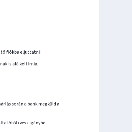
tő fiókba eljuttatni:
k is alá kell írnia.
sárlás során a bank megküld a
ltatótól) vesz igénybe