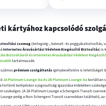
eti kártyához kapcsolódó szolg
biztosítási csomag
(betegség-, baleset- és poggyászbiztosítás, v
bá
Internetes Áruvásárlási Védelem Kiegészítő Biztosítás
) is
ási Biztosításról és Internetes Áruvásárlási Védelem Kiegészítő
nivalók
tartalmazzák.
tt számos
prémium szolgáltatás
igénybevételére is lehetőséget b
tó
2A Platinum Lounge-ba és 2B Platinum Lounge-ba
korlátlan 
a történő belépéskor a jogosultság igazolása érdekében szüksége
em szükséges. (A 2A Platinum Lounge a Schengeni Tranzit csarnokb
 Lounge pedig a Non-Schengeni Tranzit csarnokban található, az