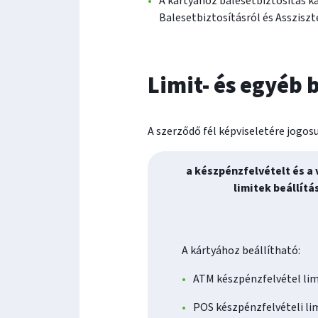
A kártyához balesetbiztosítás k
Balesetbiztosításról és Assziszt
Limit- és egyéb 
A szerződő fél képviseletére jogos
a készpénzfelvételt és a 
limitek beállítá
A kártyához beállítható:
ATM készpénzfelvétel lim
POS készpénzfelvételi lim