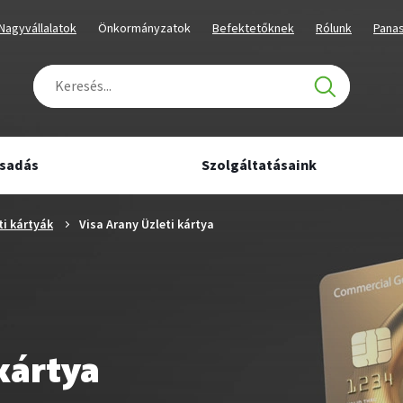
tartalmához
navigációhoz
Kiválaszott
Kiválaszott
Kiválaszott
Kiválaszott
Kivál
Nagyvállalatok
Önkormányzatok
Befektetőknek
Rólunk
Pana
üzletág
üzletág
üzletág
üzletág
üzlet
Keresés
Találatok
száma:
0
csadás
Szolgáltatásaink
ti kártyák
Visa Arany Üzleti kártya
kártya