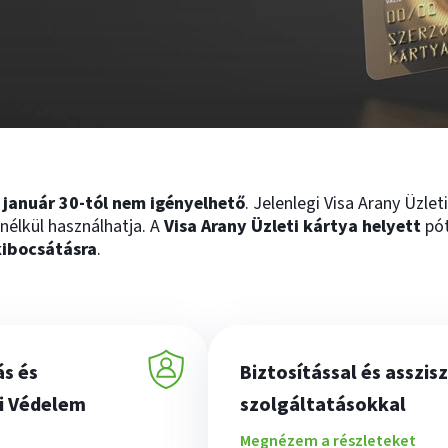
 január 30-tól nem igényelhető
. Jelenlegi Visa Arany Üzlet
nélkül használhatja. A
Visa Arany Üzleti kártya helyett
pót
kibocsátásra
.
ás és
Biztosítással és asszis
si Védelem
szolgáltatásokkal
Megnézem a részleteket