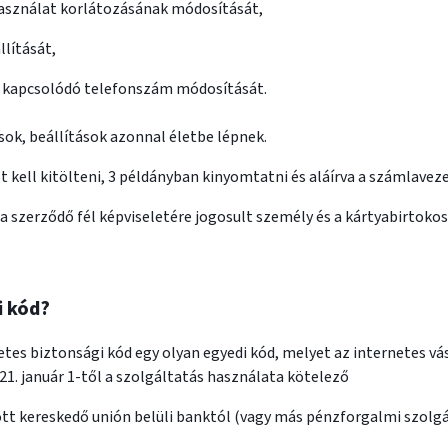
 használat korlátozásának módosítását,
llítását,
z kapcsolódó telefonszám módosítását.
ok, beállítások azonnal életbe lépnek.
 kell kitölteni, 3 példányban kinyomtatni és aláírva a számlaveze
a szerződő fél képviseletére jogosult személy és a kártyabirtokosna
i kód?
etes biztonsági kód egy olyan egyedi kód, melyet az internetes vá
1. január 1-től a szolgáltatás használata kötelező
ott kereskedő unión belüli banktól (vagy más pénzforgalmi szolgá