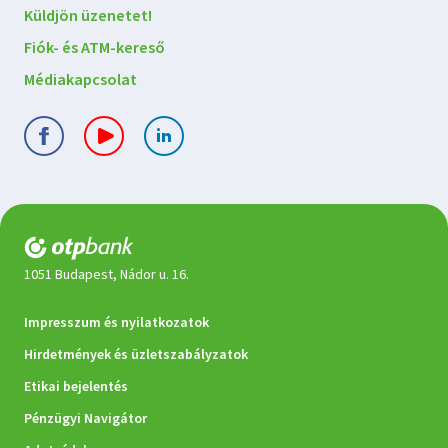
Küldjön üzenetet!
Fiók- és ATM-kereső
Médiakapcsolat
1051 Budapest, Nádor u. 16.
Jogi
Impresszum és nyilatkozatok
dokumentumok
Hirdetmények és üzletszabályzatok
Etikai bejelentés
Pénzügyi Navigátor