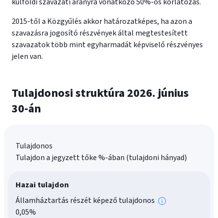
külföldi szavazati arányra vonatkozó 50%-os korlátozás.
2015-től a Közgyűlés akkor határozatképes, ha azon a
szavazásra jogosító részvények által megtestesített
szavazatok több mint egyharmadát képviselő részvényes
jelen van.
Tulajdonosi struktúra 2026. június
30-án
Tulajdonos
Tulajdon a jegyzett tőke %-ában (tulajdoni hányad)
Hazai tulajdon
Államháztartás részét képező tulajdonos
További
0,05%