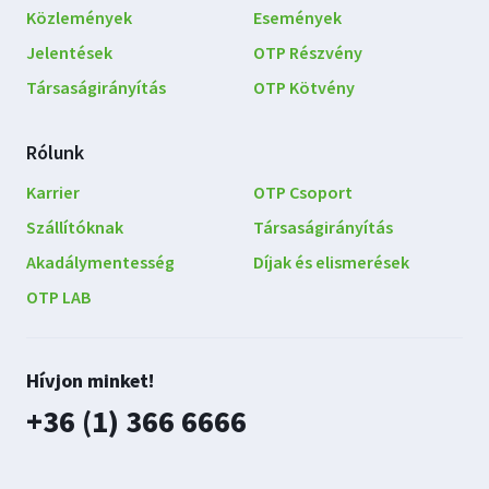
Lábléc
Közlemények
Események
navigáció
Jelentések
OTP Részvény
Társaságirányítás
OTP Kötvény
Rólunk
Karrier
OTP Csoport
Szállítóknak
Társaságirányítás
Akadálymentesség
Díjak és elismerések
OTP LAB
Lépjen
Hívjon minket!
kapcsolatba
plusz
+36 (1) 366 6666
velünk