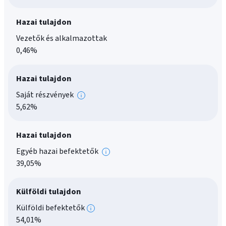
információk
Hazai tulajdon
Vezetők és alkalmazottak
0,46%
Hazai tulajdon
Saját részvények
További
5,62%
információk
Hazai tulajdon
Egyéb hazai befektetők
További
39,05%
információk
Külföldi tulajdon
Külföldi befektetők
További
54,01%