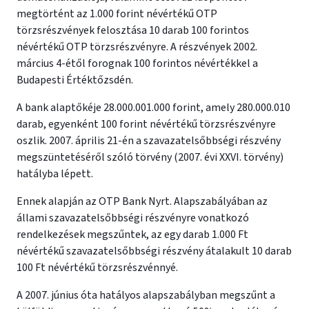
megtörtént az 1.000 forint névértékű OTP
törzsrészvények felosztása 10 darab 100 forintos
névértékű OTP törzsrészvényre. A részvények 2002.
március 4-étől forognak 100 forintos névértékkel a
Budapesti Értéktőzsdén.
A bank alaptőkéje 28.000.001.000 forint, amely 280.000.010
darab, egyenként 100 forint névértékű törzsrészvényre
oszlik. 2007. április 21-én a szavazatelsőbbségi részvény
megszüntetéséről szóló törvény (2007. évi XXVI. törvény)
hatályba lépett.
Ennek alapján az OTP Bank Nyrt. Alapszabályában az
állami szavazatelsőbbségi részvényre vonatkozó
rendelkezések megszűntek, az egy darab 1.000 Ft
névértékű szavazatelsőbbségi részvény átalakult 10 darab
100 Ft névértékű törzsrészvénnyé.
A 2007. június óta hatályos alapszabályban megszűnt a