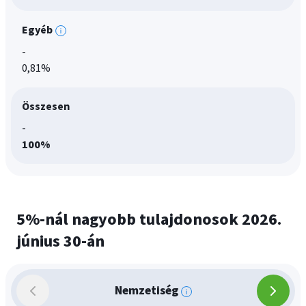
információk
Egyéb
További
-
információk
0,81%
Összesen
-
100%
5%-nál nagyobb tulajdonosok 2026.
június 30-án
Nemzetiség
További