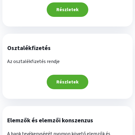
Részletek
Osztalékfizetés
Az osztalékfizetés rendje
Részletek
Elemzők és elemzői konszenzus
A bank tevékenységét nyomon követő elemzők és