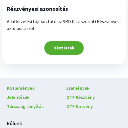
Részvényesi azonosítás
Adatkezelési tájékoztató az SRD II tv. szerinti Részvényesi
azonosításról
Részletek
Lábléc
Közlemények
Események
navigáció
Jelentések
OTP Részvény
Társaságirányítás
OTP Kötvény
Rólunk