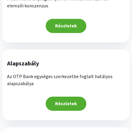
elemzői konszenzus
Részletek
Alapszabály
Az OTP Bank egységes szerkezetbe foglalt hatályos
alapszabálya
Részletek