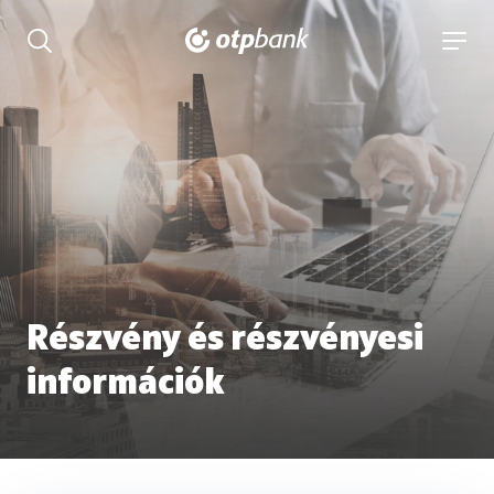
tartalmához
Keresés kinyitása
navigá
Részvény és részvényesi
információk