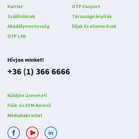
Karrier
OTP Csoport
Szállítóknak
Társaságirányítás
Akadálymentesség
Díjak és elismerések
OTP LAB
Lépjen
Hívjon minket!
kapcsolatba
plusz
+36 (1) 366 6666
velünk
Küldjön üzenetet!
Fiók- és ATM-kereső
Médiakapcsolat