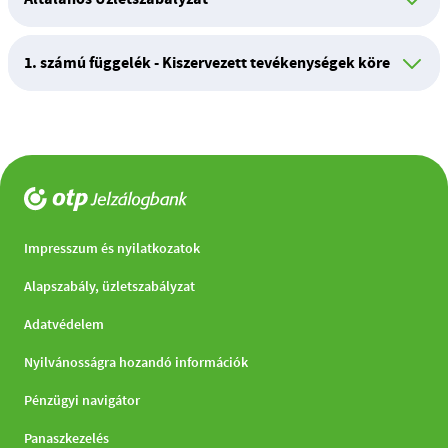
1. számú függelék - Kiszervezett tevékenységek köre
Jogi
Impresszum és nyilatkozatok
dokumentumok
Alapszabály, üzletszabályzat
Adatvédelem
Nyilvánosságra hozandó információk
Pénzügyi navigátor
Panaszkezelés