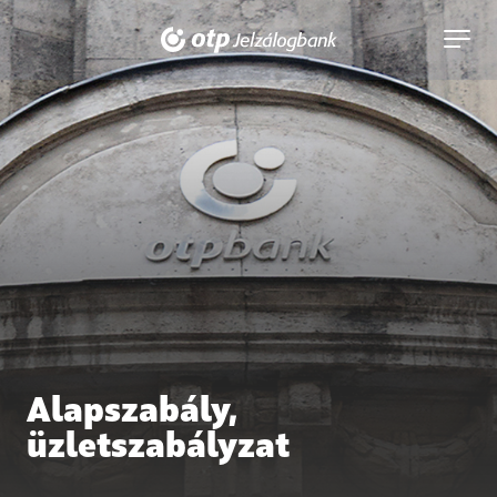
tartalmához
navigációhoz
navigáci
kinyitás
Alapszabály,
üzletszabályzat