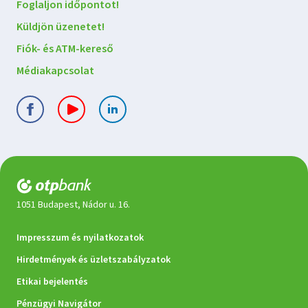
Foglaljon időpontot!
Küldjön üzenetet!
Fiók- és ATM-kereső
Médiakapcsolat
1051 Budapest, Nádor u. 16.
Jogi
Impresszum és nyilatkozatok
dokumentumok
Hirdetmények és üzletszabályzatok
Etikai bejelentés
Pénzügyi Navigátor