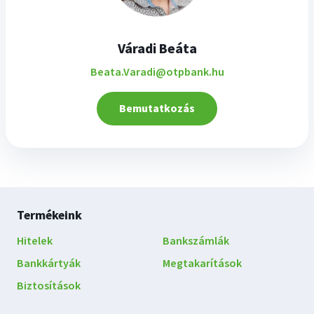
Váradi Beáta
Beata.Varadi@otpbank.hu
Bemutatkozás
Lábléc
Termékeink
navigáció
Hitelek
Bankszámlák
Bankkártyák
Megtakarítások
Biztosítások