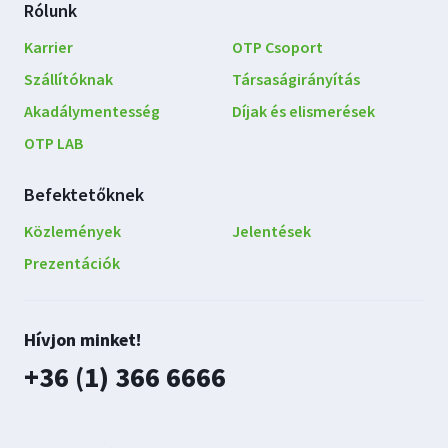
Rólunk
Karrier
OTP Csoport
Szállítóknak
Társaságirányítás
Akadálymentesség
Díjak és elismerések
OTP LAB
Befektetőknek
Közlemények
Jelentések
Prezentációk
Lépjen
Hívjon minket!
kapcsolatba
plusz
+36 (1) 366 6666
velünk