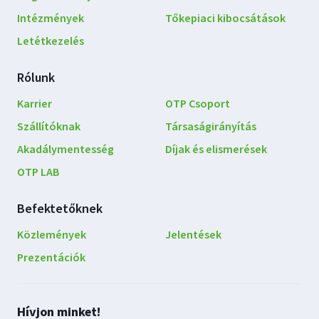
Intézmények
Tőkepiaci kibocsátások
Letétkezelés
Rólunk
Karrier
OTP Csoport
Szállítóknak
Társaságirányítás
Akadálymentesség
Díjak és elismerések
OTP LAB
Befektetőknek
Közlemények
Jelentések
Prezentációk
Lépjen
Hívjon minket!