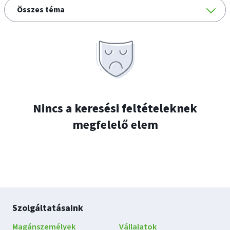
További
Témák
híreink
Nincs a keresési feltételeknek
megfelelő elem
Lábléc
Szolgáltatásaink
navigáció
Magánszemélyek
Vállalatok