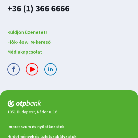
kapcsolatba
plusz
+36 (1) 366 6666
velünk
Küldjön üzenetet!
Fiók- és ATM-kereső
Médiakapcsolat
1051 Budapest, Nádor u. 16.
Jogi
Impresszum és nyilatkozatok
dokumentumok
Hirdetmények és üzletszabályzatok