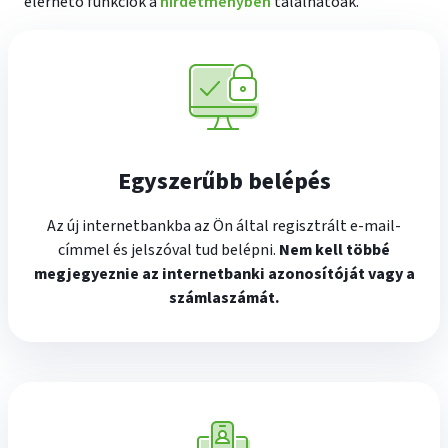
elérhető funkciók a
hirdetményben
találhatóak.
Egyszerűbb belépés
Az új internetbankba az Ön által regisztrált e-mail-
címmel és jelszóval tud belépni.
Nem kell többé
megjegyeznie az internetbanki azonosítóját vagy a
számlaszámát.