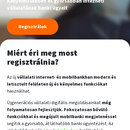
Kényelmesebben és gyorsabban intézheti
vállalatának banki ügyeit
Regisztrálok
Miért éri meg most
regisztrálnia?
Az új
vállalati internet- és mobilbankban modern és
letisztult felületen új és kényelmes funkciókat
használhat.
Újgenerációs vállalati digitális megoldásainkat
még
folyamatosan fejlesztjük. Fokozatosan bővülő
funkciókkal és megújult mobilbanki megjelenéssel
segítik a gyorsabb, átláthatóbb banki ügyintézést. Az