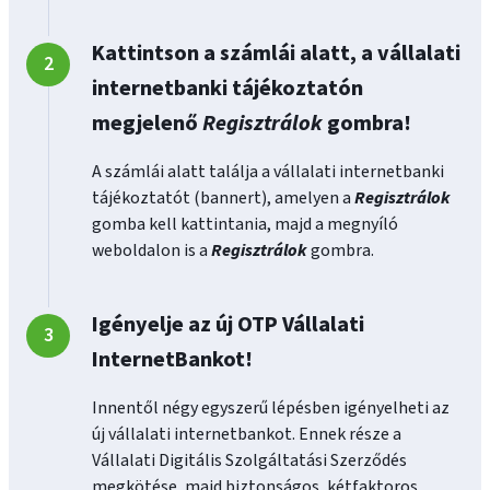
Kattintson a számlái alatt, a vállalati
internetbanki tájékoztatón
megjelenő
Regisztrálok
gombra!
A számlái alatt találja a vállalati internetbanki
tájékoztatót (bannert), amelyen a
Regisztrálok
gomba kell kattintania, majd a megnyíló
weboldalon is a
Regisztrálok
gombra.
Igényelje az új OTP Vállalati
InternetBankot!
Innentől négy egyszerű lépésben igényelheti az
új vállalati internetbankot. Ennek része a
Vállalati Digitális Szolgáltatási Szerződés
megkötése, majd biztonságos, kétfaktoros