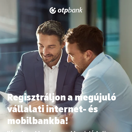
Regisztráljon a megújuló
vállalati internet- és
mobilbankba!