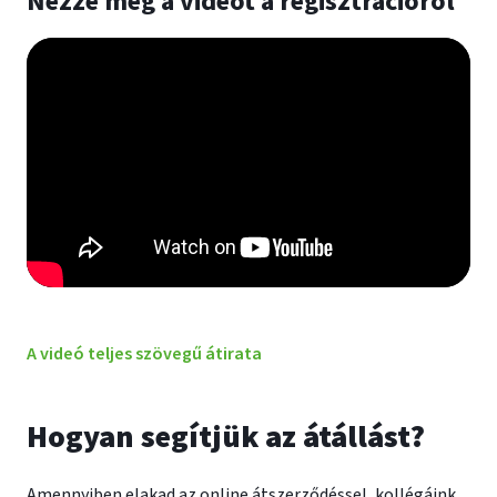
Nézze meg a videót a regisztrációról
A videó teljes szövegű átirata
Hogyan segítjük az átállást?
Amennyiben elakad az online átszerződéssel, kollégáink