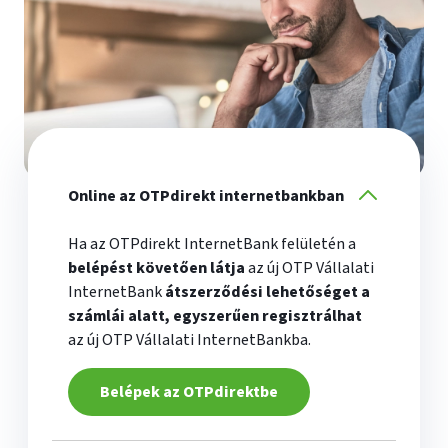
Online az OTPdirekt internetbankban
Ha az OTPdirekt InternetBank felületén a
belépést követően látja
az új OTP Vállalati
InternetBank
átszerződési lehetőséget a
számlái alatt, egyszerűen regisztrálhat
az új OTP Vállalati InternetBankba.
Belépek az OTPdirektbe