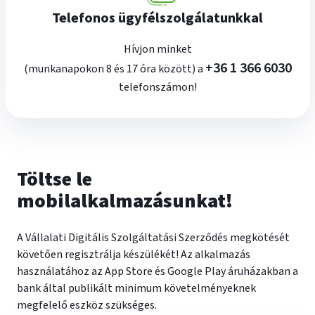
Telefonos ügyfélszolgálatunkkal
Hívjon minket
plusz
+36 1 366 6030
(munkanapokon 8 és 17 óra között) a
telefonszámon!
Töltse le
mobilalkalmazásunkat!
A Vállalati Digitális Szolgáltatási Szerződés megkötését
követően regisztrálja készülékét! Az alkalmazás
használatához az App Store és Google Play áruházakban a
bank által publikált minimum követelményeknek
megfelelő eszköz szükséges.