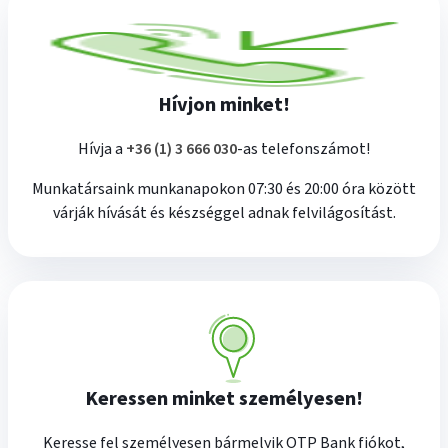
Hívjon minket!
plusz
Hívja a
+36 (1) 3 666 030
-as telefonszámot!
Munkatársaink munkanapokon 07:30 és 20:00 óra között
várják hívását és készséggel adnak felvilágosítást.
Keressen minket személyesen!
Keresse fel személyesen bármelyik OTP Bank fiókot,