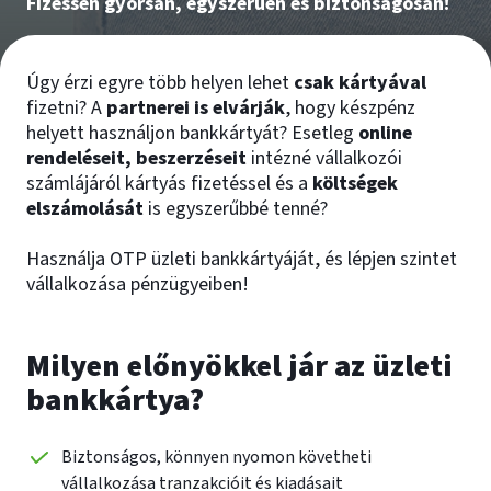
Fizessen gyorsan, egyszerűen és biztonságosan!
Úgy érzi egyre több helyen lehet
csak kártyával
fizetni? A
partnerei is elvárják
, hogy készpénz
helyett használjon bankkártyát? Esetleg
online
rendeléseit, beszerzéseit
intézné vállalkozói
számlájáról kártyás fizetéssel és a
költségek
elszámolását
is egyszerűbbé tenné?
Használja OTP üzleti bankkártyáját, és lépjen szintet
vállalkozása pénzügyeiben!
Milyen előnyökkel jár az üzleti
bankkártya?
Biztonságos, könnyen nyomon követheti
vállalkozása tranzakcióit és kiadásait