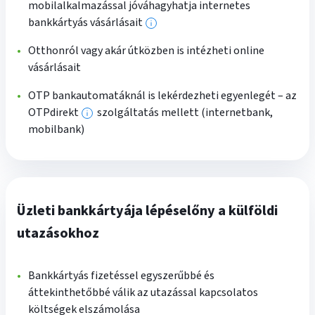
mobilalkalmazással jóváhagyhatja internetes
bankkártyás vásárlásait
További
információk
Otthonról vagy akár útközben is intézheti online
vásárlásait
OTP bankautomatáknál is lekérdezheti egyenlegét – az
OTPdirekt
szolgáltatás mellett (internetbank,
További
mobilbank)
információk
Üzleti bankkártyája lépéselőny a külföldi
utazásokhoz
Bankkártyás fizetéssel egyszerűbbé és
áttekinthetőbbé válik az utazással kapcsolatos
költségek elszámolása