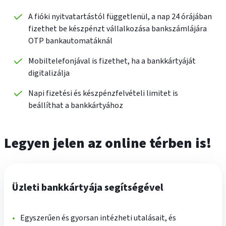
A fióki nyitvatartástól függetlenül, a nap 24 órájában
fizethet be készpénzt vállalkozása bankszámlájára
OTP bankautomatáknál
Mobiltelefonjával is fizethet, ha a bankkártyáját
digitalizálja
Napi fizetési és készpénzfelvételi limitet is
beállíthat a bankkártyához
Legyen jelen az online térben is!
Üzleti bankkártyája segítségével
Egyszerűen és gyorsan intézheti utalásait, és