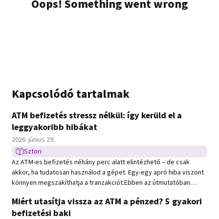
Kapcsolódó tartalmak
ATM befizetés stressz nélkül: így kerüld el a
leggyakoribb hibákat
Közzétéve:
2026. június 29.
Sztori
Sztori típusú hír
Az ATM-es befizetés néhány perc alatt elintézhető – de csak
akkor, ha tudatosan használod a gépet. Egy-egy apró hiba viszont
könnyen megszakíthatja a tranzakciót.Ebben az útmutatóban
megmutatjuk, hogyan tudsz gyorsan, biztonságosan és
Miért utasítja vissza az ATM a pénzed? 5 gyakori
problémamentesen befizetni készpénzt.
befizetési baki