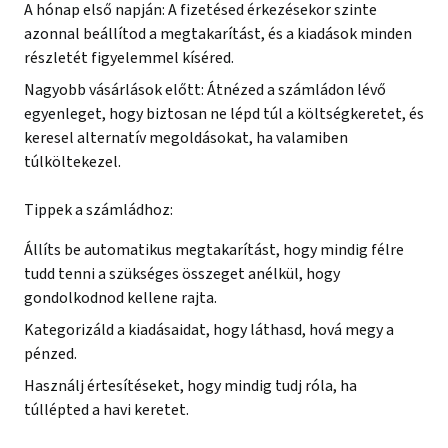
A hónap első napján: A fizetésed érkezésekor szinte
azonnal beállítod a megtakarítást, és a kiadások minden
részletét figyelemmel kíséred.
Nagyobb vásárlások előtt: Átnézed a számládon lévő
egyenleget, hogy biztosan ne lépd túl a költségkeretet, és
keresel alternatív megoldásokat, ha valamiben
túlköltekezel.
Tippek a számládhoz:
Állíts be automatikus megtakarítást, hogy mindig félre
tudd tenni a szükséges összeget anélkül, hogy
gondolkodnod kellene rajta.
Kategorizáld a kiadásaidat, hogy láthasd, hová megy a
pénzed.
Használj értesítéseket, hogy mindig tudj róla, ha
túllépted a havi keretet.