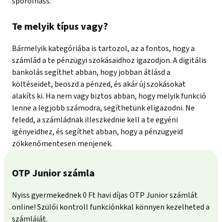
spórolhass.
Te melyik típus vagy?
Bármelyik kategóriába is tartozol, az a fontos, hogy a
számlád a te pénzügyi szokásaidhoz igazodjon. A digitális
bankolás segíthet abban, hogy jobban átlásd a
költéseidet, beoszd a pénzed, és akár új szokásokat
alakíts ki. Ha nem vagy biztos abban, hogy melyik funkció
lenne a legjobb számodra, segíthetünk eligazodni. Ne
feledd, a számládnak illeszkednie kell a te egyéni
igényeidhez, és segíthet abban, hogy a pénzügyeid
zökkenőmentesen menjenek.
OTP Junior számla
Nyiss gyermekednek 0 Ft havi díjas OTP Junior számlát
online! Szülői kontroll funkciónkkal könnyen kezelheted a
számláját.