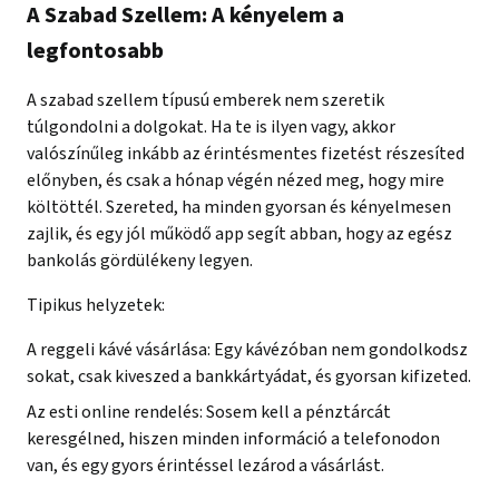
A Szabad Szellem: A kényelem a
legfontosabb
A szabad szellem típusú emberek nem szeretik
túlgondolni a dolgokat. Ha te is ilyen vagy, akkor
valószínűleg inkább az érintésmentes fizetést részesíted
előnyben, és csak a hónap végén nézed meg, hogy mire
költöttél. Szereted, ha minden gyorsan és kényelmesen
zajlik, és egy jól működő app segít abban, hogy az egész
bankolás gördülékeny legyen.
Tipikus helyzetek:
A reggeli kávé vásárlása: Egy kávézóban nem gondolkodsz
sokat, csak kiveszed a bankkártyádat, és gyorsan kifizeted.
Az esti online rendelés: Sosem kell a pénztárcát
keresgélned, hiszen minden információ a telefonodon
van, és egy gyors érintéssel lezárod a vásárlást.