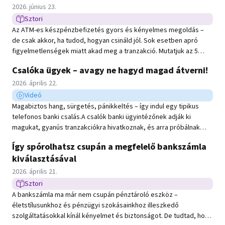
Közzétéve:
2026. június 23.
Sztori
Sztori típusú hír
Az ATM-es készpénzbefizetés gyors és kényelmes megoldás –
de csak akkor, ha tudod, hogyan csináld jól. Sok esetben apró
figyelmetlenségek miatt akad meg a tranzakció. Mutatjuk az 5
leggyakoribb hibát – és azt is, hogyan kerülheted el őket.
Csalóka ügyek – avagy ne hagyd magad átverni!
Közzétéve:
2026. április 22.
Videó
Videó típusú hír
Magabiztos hang, sürgetés, pánikkeltés – így indul egy tipikus
telefonos banki csalás.A csalók banki ügyintézőnek adják ki
magukat, gyanús tranzakciókra hivatkoznak, és arra próbálnak
rávenni, hogy te magad utald el a pénzed. A videóból
Így spórolhatsz csupán a megfelelő bankszámla
megtudhatod, melyek azok a mondatok, amiknél azonnal
kiválasztásával
gyanakodni kell.
Közzétéve:
2026. április 21.
Sztori
Sztori típusú hír
A bankszámla ma már nem csupán pénztároló eszköz –
életstílusunkhoz és pénzügyi szokásainkhoz illeszkedő
szolgáltatásokkal kínál kényelmet és biztonságot. De tudtad, hogy