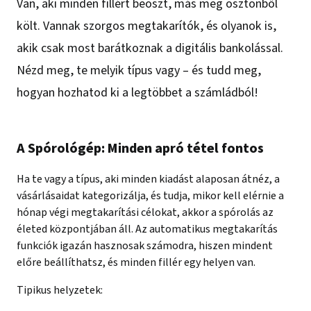
Van, aki minden fillért beoszt, más meg ösztönből
költ. Vannak szorgos megtakarítók, és olyanok is,
akik csak most barátkoznak a digitális bankolással.
Nézd meg, te melyik típus vagy – és tudd meg,
hogyan hozhatod ki a legtöbbet a számládból!
A Spórológép: Minden apró tétel fontos
Ha te vagy a típus, aki minden kiadást alaposan átnéz, a
vásárlásaidat kategorizálja, és tudja, mikor kell elérnie a
hónap végi megtakarítási célokat, akkor a spórolás az
életed központjában áll. Az automatikus megtakarítás
funkciók igazán hasznosak számodra, hiszen mindent
előre beállíthatsz, és minden fillér egy helyen van.
Tipikus helyzetek: