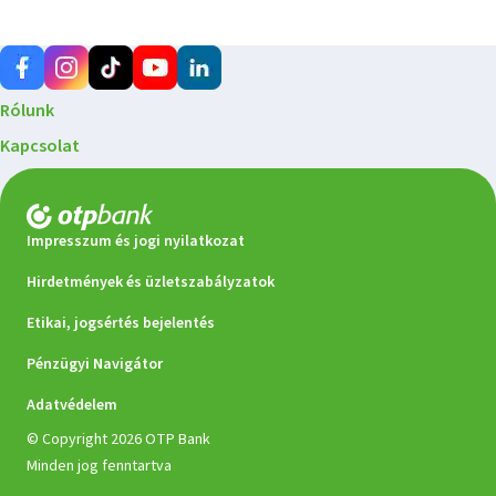
a számlacsomagok esetében is változhatnak a díjak,
kedvezmények vagy az igénybe vehető szolgáltatások? Ezért
érdemes legalább évente egyszer ellenőrizni, hogy a számlád
még mindig a legjobb választás-e számodra. 2026‑tól ebben már a
saját bankod is segít: a díjkimutatásoddal együtt tájékoztatást
Rólunk
nyújt arról, ha az előző évi tranzakciós szokásaid alapján
kedvezőbb számlacsomag érhető el számodra.
Kapcsolat
Impresszum és jogi nyilatkozat
Hirdetmények és üzletszabályzatok
Etikai, jogsértés bejelentés
Pénzügyi Navigátor
Adatvédelem
© Copyright 2026 OTP Bank
Minden jog fenntartva