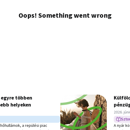
 egyre többen
Külföld
ebb helyeken
pénzüg
Közzétév
2026. júni
Sztor
Sztori t
hőhullámok, a repülési piac
A nyár k