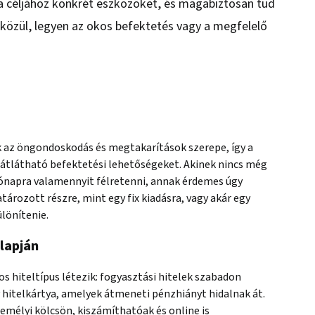
 a céljához konkrét eszközöket, és magabiztosan tud
közül, legyen az okos befektetés vagy a megfelelő
k az öngondoskodás és megtakarítások szerepe, így a
 átlátható befektetési lehetőségeket. Akinek nincs még
ónapra valamennyit félretenni, annak érdemes úgy
tározott részre, mint egy fix kiadásra, vagy akár egy
lönítenie.
alapján
os hiteltípus létezik: fogyasztási hitelek szabadon
 hitelkártya, amelyek átmeneti pénzhiányt hidalnak át.
zemélyi kölcsön, kiszámíthatóak és online is