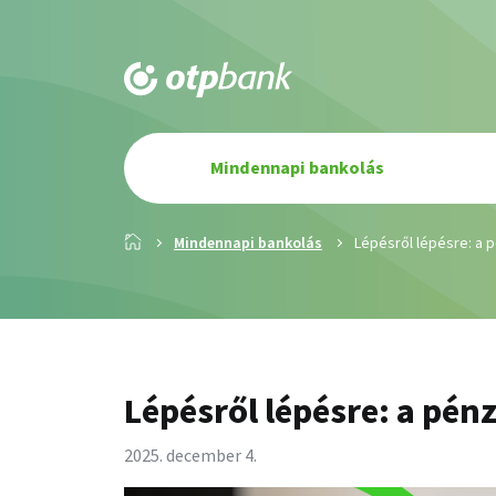
Elsődleges
Mindennapi bankolás
navigáció
Főoldal
Mindennapi bankolás
Lépésről lépésre: a 
Lépésről lépésre: a pén
2025. december 4.