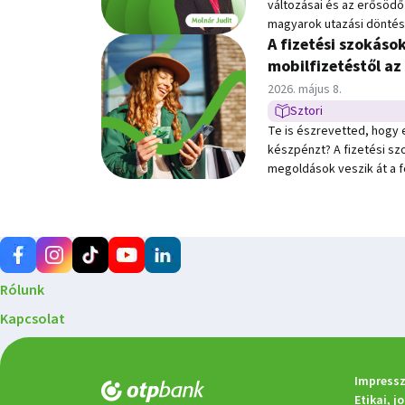
változásai és az erősödő 
magyarok utazási döntés
A fizetési szokáso
Podcast legújabb adásá
Bernadett, az Mfor.hu ve
mobilfizetéstől az
Molnár Judittal, az OTP T
Közzétéve:
2026. május 8.
beszélgetés középpontjáb
Sztori
Sztori típusú hír
a közel-keleti geopoliti
Te is észrevetted, hogy 
célok, valamint a repülője
készpénzt? A fizetési szo
megoldások veszik át a f
gyakorlatban, és mire ér
tudatosság szempontjáb
Rólunk
Kapcsolat
Impressz
Etikai, j