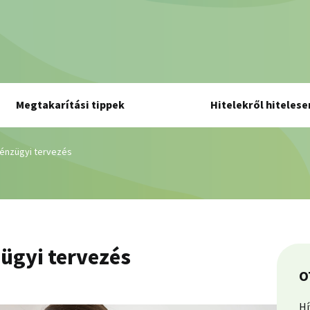
Megtakarítási tippek
Hitelekről hitelese
pénzügyi tervezés
zügyi tervezés
O
Hí