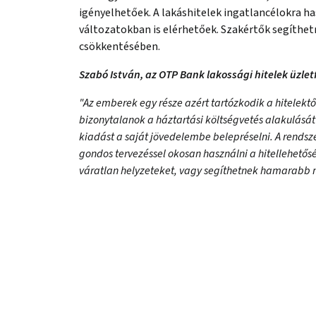
igényelhetőek. A lakáshitelek ingatlancélokra h
változatokban is elérhetőek. Szakértők segíthet
csökkentésében.
Szabó István, az OTP Bank lakossági hitelek üzletf
"Az emberek egy része azért tartózkodik a hitelektől
bizonytalanok a háztartási költségvetés alakulásá
kiadást a saját jövedelembe belepréselni. A rendsz
gondos tervezéssel okosan használni a hitellehetős
váratlan helyzeteket, vagy segíthetnek hamarabb me