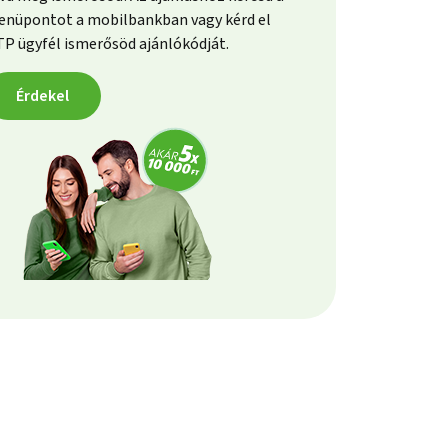
nüpontot a mobilbankban vagy kérd el
P ügyfél ismerősöd ajánlókódját.
Érdekel