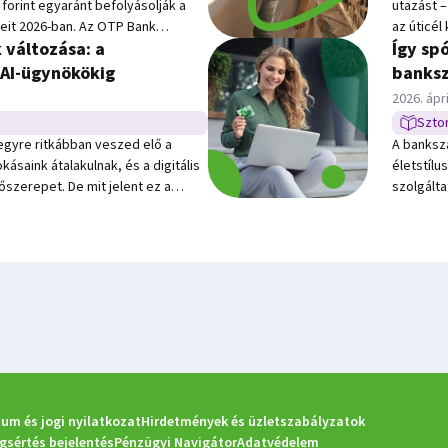
forint egyaránt befolyásolják a
utazást 
eit 2026-ban. Az OTP Bank
az úticél
k változása: a
Így sp
ban Sigmond Árpád és Hermann
legalább
zető szerkesztője beszélgetett
Bank fris
 AI‑ügynökökig
banksz
ravel ügyvezetőjével. A
készül kü
Közzétév
2026. ápri
an az idei nyári utazási trendek,
élmények
Sztor
Sztori t
kai események, a legnépszerűbb úti
egyre ritkábban veszed elő a
A banksz
gyárak alakulása állt.
kásaink átalakulnak, és a digitális
életstíl
őszerepet. De mit jelent ez a
szolgálta
demes figyelni pénzügyi
tudtad, 
ól?
díjak, k
szolgált
ellenőriz
e számodr
díjkimuta
előző év
számlacs
um és jogi nyilatkozat
Hirdetmények és üzletszabályzatok
ogsértés bejelentés
Pénzügyi Navigátor
Adatvédelem