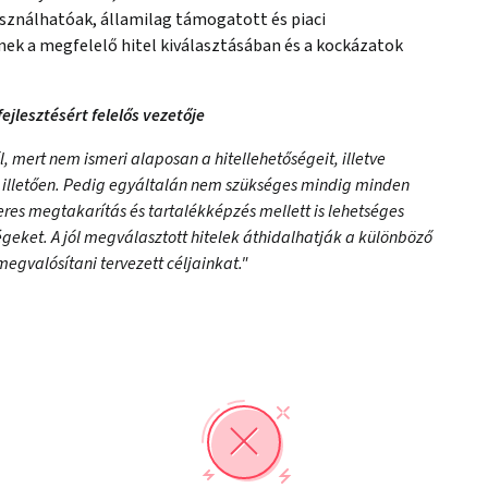
asználhatóak, államilag támogatott és piaci
nek a megfelelő hitel kiválasztásában és a kockázatok
ejlesztésért felelős vezetője
, mert nem ismeri alaposan a hitellehetőségeit, illetve
t illetően. Pedig egyáltalán nem szükséges mindig minden
eres megtakarítás és tartalékképzés mellett is lehetséges
égeket. A jól megválasztott hitelek áthidalhatják a különböző
gvalósítani tervezett céljainkat."