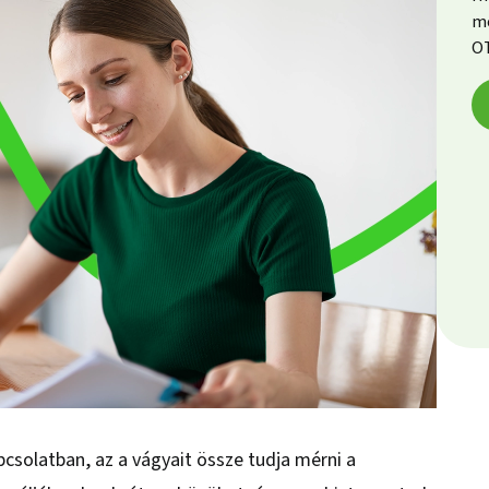
me
OT
pcsolatban, az a vágyait össze tudja mérni a