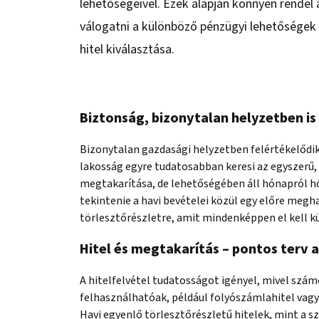
lehetőségeivel. Ezek alapján könnyen rendel
válogatni a különböző pénzügyi lehetőségek 
hitel kiválasztása.
Biztonság, bizonytalan helyzetben is
Bizonytalan gazdasági helyzetben felértékelődi
lakosság egyre tudatosabban keresi az egyszerű,
megtakarítása, de lehetőségében áll hónapról h
tekintenie a havi bevételei közül egy előre megha
törlesztőrészletre, amit mindenképpen el kell kü
Hitel és megtakarítás – pontos terv 
A hitelfelvétel tudatosságot igényel, mivel szám
felhasználhatóak, például folyószámlahitel vagy
Havi egyenlő törlesztőrészletű hitelek, mint a s