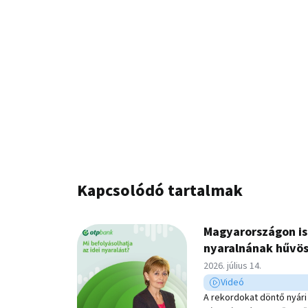
Kapcsolódó tartalmak
Magyarországon is
nyaralnának hűvös
Közzétéve:
2026. július 14.
Videó
Videó típusú hír
A rekordokat döntő nyári 