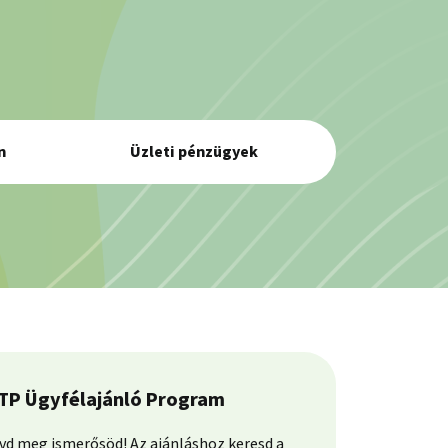
n
Üzleti pénzügyek
TP Ügyfélajánló Program
vd meg ismerősöd! Az ajánláshoz keresd a