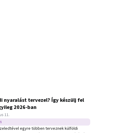
i nyaralást tervezel? Így készülj fel
yileg 2026-ban
e:
us 11.
i
ípusú hír
özeledtével egyre többen terveznek külföldi