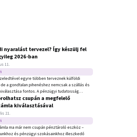
i nyaralást tervezel? Így készülj fel
yileg 2026-ban
e:
us 11.
i
ípusú hír
özeledtével egyre többen terveznek külföldi
– de a gondtalan pihenéshez nemcsak a szállás és
 kiválasztása fontos. A pénzügyi tudatosság
órolhatsz csupán a megfelelő
 ennyire számít. A Groupama Biztosító és az OTP
s kutatása* szerint idén a magyarok közel 40%-a
ámla kiválasztásával
lföldre, ráadásul egyre többen költenek többet az
e:
lis 21.
re.
i
ípusú hír
ámla ma már nem csupán pénztároló eszköz –
usunkhoz és pénzügyi szokásainkhoz illeszkedő