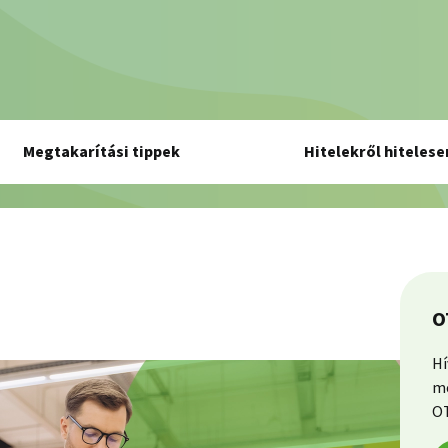
Megtakarítási tippek
Hitelekről hitelese
O
Hí
me
OT