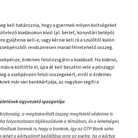
g kell határoznia, hogy a gyermek milyen költségeket
ötelező kiadásokon kívül (pl. bérlet, könyvtári belépő)
 gyűjtenie kell-e, vagy kérnie kell rá a szülőtől külön
a zsebpénzből rendszeresen marad félretehető összeg.
ebpénze, érdemes felülvizsgálni a kiadásait. Ha kiderül,
ásra költötte el, újra át kell beszélni vele a pénzügyi
eg a zsebpénzen felüli összegekért, erről is érdemes
nek már van bankkártyája, az nagyban segíti a
ületének ügyvezető igazgatója
a biztonság, a megtakarított összeg megfelelő védelme is
, ha folyamatosan tájékozódunk a témában, és a lehetséges
tosítsuk bennük is, hogy a bankok, így az OTP Bank soha
lehet a kártyalimit beállítása arra az esetre, ha a kártya