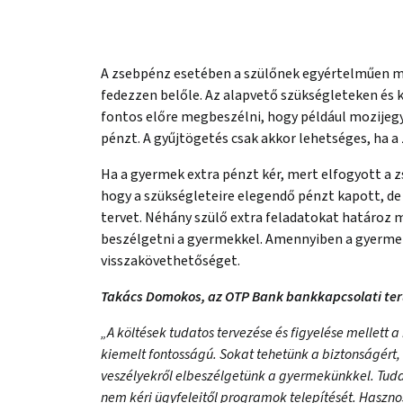
A zsebpénz esetében a szülőnek egyértelműen me
fedezzen belőle. Az alapvető szükségleteken és k
fontos előre megbeszélni, hogy például mozijegyre
pénzt. A gyűjtögetés csak akkor lehetséges, ha 
Ha a gyermek extra pénzt kér, mert elfogyott a zs
hogy a szükségleteire elegendő pénzt kapott, de m
tervet. Néhány szülő extra feladatokat határoz m
beszélgetni a gyermekkel. Amennyiben a gyermek
visszakövethetőséget.
Takács Domokos, az OTP Bank bankkapcsolati ter
„A költések tudatos tervezése és figyelése mellett 
kiemelt fontosságú. Sokat tehetünk a biztonságért
veszélyekről elbeszélgetünk a gyermekünkkel. Tuda
nem kéri ügyfeleitől programok telepítését. Hasznos 