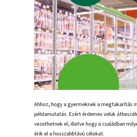
Ahhoz, hogy a gyermeknek a megtakarítás mi
példamutatás. Ezért érdemes velük átbeszélni
vezethetnek el, illetve hogy a családban mi
érik el a hosszabbtávú célokat.