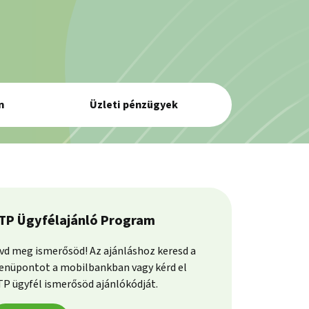
n
Üzleti pénzügyek
TP Ügyfélajánló Program
vd meg ismerősöd! Az ajánláshoz keresd a
nüpontot a mobilbankban vagy kérd el
P ügyfél ismerősöd ajánlókódját.