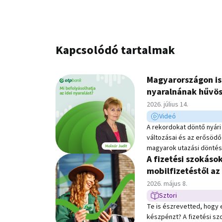
Kapcsolódó tartalmak
Magyarországon is
nyaralnának hűvös
Közzétéve:
2026. július 14.
Videó
Videó típusú hír
A rekordokat döntő nyári 
változásai és az erősödő 
magyarok utazási döntés
A fizetési szokáso
Podcast legújabb adásá
Bernadett, az Mfor.hu ve
mobilfizetéstől az
Molnár Judittal, az OTP T
Közzétéve:
2026. május 8.
beszélgetés középpontjáb
Sztori
Sztori típusú hír
a közel-keleti geopoliti
Te is észrevetted, hogy 
célok, valamint a repülője
készpénzt? A fizetési szo