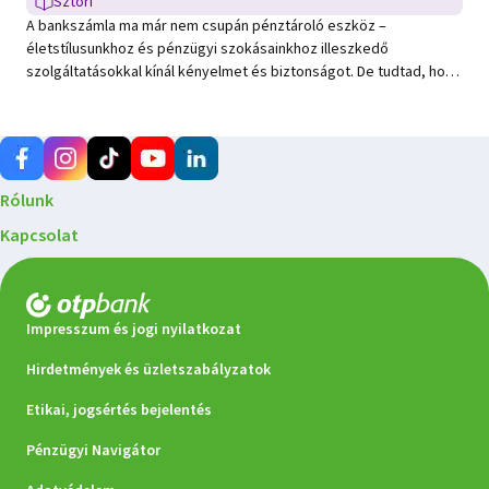
Sztori
Sztori típusú hír
A bankszámla ma már nem csupán pénztároló eszköz –
életstílusunkhoz és pénzügyi szokásainkhoz illeszkedő
szolgáltatásokkal kínál kényelmet és biztonságot. De tudtad, hogy
a számlacsomagok esetében is változhatnak a díjak,
kedvezmények vagy az igénybe vehető szolgáltatások? Ezért
érdemes legalább évente egyszer ellenőrizni, hogy a számlád
még mindig a legjobb választás-e számodra. 2026‑tól ebben már a
saját bankod is segít: a díjkimutatásoddal együtt tájékoztatást
Rólunk
nyújt arról, ha az előző évi tranzakciós szokásaid alapján
kedvezőbb számlacsomag érhető el számodra.
Kapcsolat
Impresszum és jogi nyilatkozat
Hirdetmények és üzletszabályzatok
Etikai, jogsértés bejelentés
Pénzügyi Navigátor