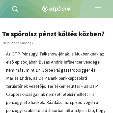
Kereső
Navigáció
kinyitása
kinyitása
Te spórolsz pénzt költés közben?
2025. december 17.
Az OTP Pénzügyi Talkshow-jának, a Mukbanknak az
első epizódjában Buzás Andris influencer vendége
nem más, mint Dr. Görbe Pál gasztroblogger és
Máriás Endre, az OTP Bank bankkapcsolati
területének vezetője. Terítéken ezúttal – az OTP
Csoport országainak nemzeti ételei mellett – a
pénzügyi life hackek. Ráadásul az epizód végén a
pénzügyi szakértő előtt sorban áll a teljes stáb, hogy