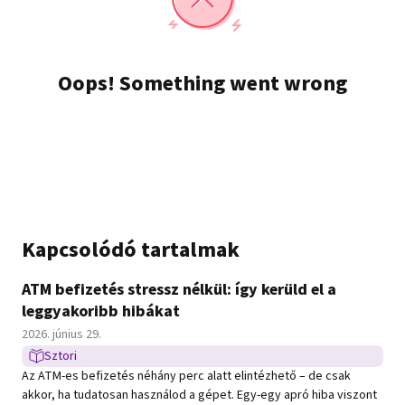
Kapcsolódó tartalmak
ATM befizetés stressz nélkül: így kerüld el a
leggyakoribb hibákat
Közzétéve:
2026. június 29.
Sztori
Sztori típusú hír
Az ATM-es befizetés néhány perc alatt elintézhető – de csak
akkor, ha tudatosan használod a gépet. Egy-egy apró hiba viszont