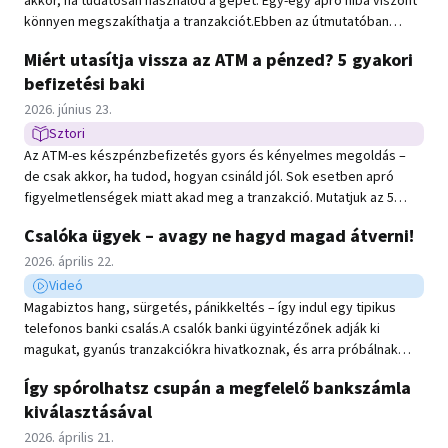
akkor, ha tudatosan használod a gépet. Egy-egy apró hiba viszont
könnyen megszakíthatja a tranzakciót.Ebben az útmutatóban
megmutatjuk, hogyan tudsz gyorsan, biztonságosan és
Miért utasítja vissza az ATM a pénzed? 5 gyakori
problémamentesen befizetni készpénzt.
befizetési baki
Közzétéve:
2026. június 23.
Sztori
Sztori típusú hír
Az ATM-es készpénzbefizetés gyors és kényelmes megoldás –
de csak akkor, ha tudod, hogyan csináld jól. Sok esetben apró
figyelmetlenségek miatt akad meg a tranzakció. Mutatjuk az 5
leggyakoribb hibát – és azt is, hogyan kerülheted el őket.
Csalóka ügyek – avagy ne hagyd magad átverni!
Közzétéve:
2026. április 22.
Videó
Videó típusú hír
Magabiztos hang, sürgetés, pánikkeltés – így indul egy tipikus
telefonos banki csalás.A csalók banki ügyintézőnek adják ki
magukat, gyanús tranzakciókra hivatkoznak, és arra próbálnak
rávenni, hogy te magad utald el a pénzed. A videóból
Így spórolhatsz csupán a megfelelő bankszámla
megtudhatod, melyek azok a mondatok, amiknél azonnal
kiválasztásával
gyanakodni kell.
Közzétéve:
2026. április 21.