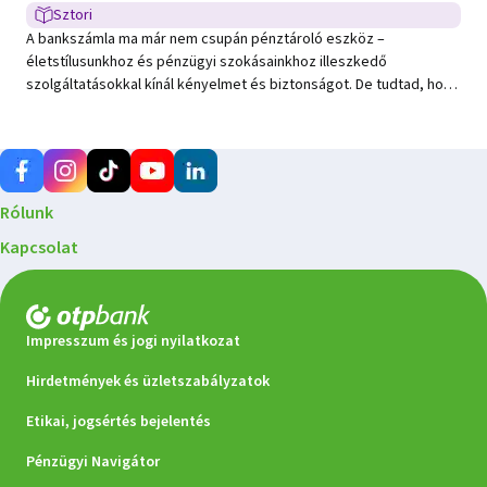
Sztori
Sztori típusú hír
A bankszámla ma már nem csupán pénztároló eszköz –
életstílusunkhoz és pénzügyi szokásainkhoz illeszkedő
szolgáltatásokkal kínál kényelmet és biztonságot. De tudtad, hogy
a számlacsomagok esetében is változhatnak a díjak,
kedvezmények vagy az igénybe vehető szolgáltatások? Ezért
érdemes legalább évente egyszer ellenőrizni, hogy a számlád
még mindig a legjobb választás-e számodra. 2026‑tól ebben már a
saját bankod is segít: a díjkimutatásoddal együtt tájékoztatást
Rólunk
nyújt arról, ha az előző évi tranzakciós szokásaid alapján
kedvezőbb számlacsomag érhető el számodra.
Kapcsolat
Impresszum és jogi nyilatkozat
Hirdetmények és üzletszabályzatok
Etikai, jogsértés bejelentés
Pénzügyi Navigátor