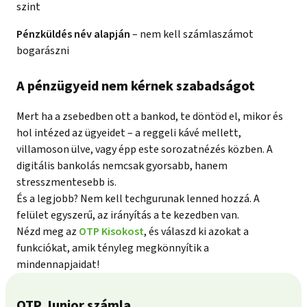
szint
Pénzküldés név alapján
– nem kell számlaszámot
bogarászni
A pénzügyeid nem kérnek szabadságot
Mert ha a zsebedben ott a bankod, te döntöd el, mikor és
hol intézed az ügyeidet – a reggeli kávé mellett,
villamoson ülve, vagy épp este sorozatnézés közben. A
digitális bankolás nemcsak gyorsabb, hanem
stresszmentesebb is.
És a legjobb? Nem kell techgurunak lenned hozzá. A
felület egyszerű, az irányítás a te kezedben van.
Nézd meg az
OTP Kisokost
, és válaszd ki azokat a
funkciókat, amik tényleg megkönnyítik a
mindennapjaidat!
OTP Junior számla