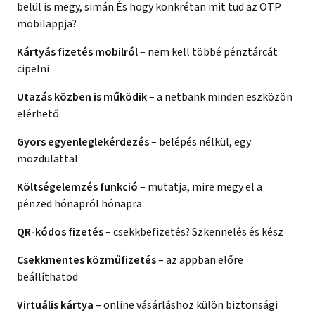
belül is megy, simán.És hogy konkrétan mit tud az OTP
mobilappja?
Kártyás fizetés mobilról
– nem kell többé pénztárcát
cipelni
Utazás közben is működik
– a netbank minden eszközön
elérhető
Gyors egyenleglekérdezés
– belépés nélkül, egy
mozdulattal
Költségelemzés funkció
– mutatja, mire megy el a
pénzed hónapról hónapra
QR-kódos fizetés
– csekkbefizetés? Szkennelés és kész
Csekkmentes közműfizetés
– az appban előre
beállíthatod
Virtuális kártya
– online vásárláshoz külön biztonsági