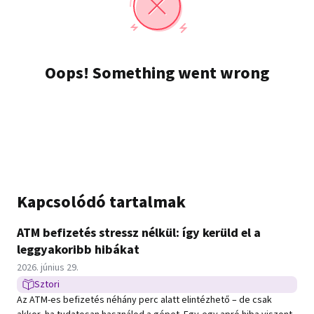
Kapcsolódó tartalmak
ATM befizetés stressz nélkül: így kerüld el a
leggyakoribb hibákat
Közzétéve:
2026. június 29.
Sztori
Sztori típusú hír
Az ATM-es befizetés néhány perc alatt elintézhető – de csak