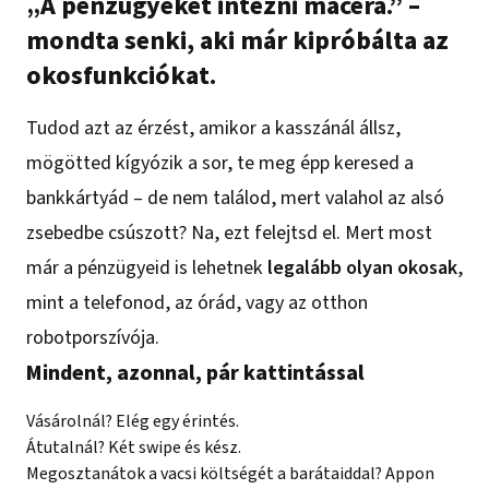
„A pénzügyeket intézni macera.” –
mondta senki, aki már kipróbálta az
okosfunkciókat.
Tudod azt az érzést, amikor a kasszánál állsz,
mögötted kígyózik a sor, te meg épp keresed a
bankkártyád – de nem találod, mert valahol az alsó
zsebedbe csúszott? Na, ezt felejtsd el. Mert most
már a pénzügyeid is lehetnek
legalább olyan okosak
,
mint a telefonod, az órád, vagy az otthon
robotporszívója.
Mindent, azonnal, pár kattintással
Vásárolnál? Elég egy érintés.
Átutalnál? Két swipe és kész.
Megosztanátok a vacsi költségét a barátaiddal? Appon