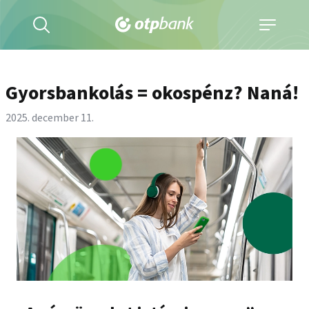
Kereső
Navigáció
kinyitása
kinyitása
Gyorsbankolás = okospénz? Naná!
2025. december 11.