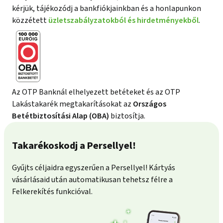
kérjük, tájékozódj a bankfiókjainkban és a honlapunkon
közzétett
üzletszabályzatokból és hirdetményekből
.
Az OTP Banknál elhelyezett betéteket és az OTP
Lakástakarék megtakarításokat az
Országos
Betétbiztosítási Alap (OBA)
biztosítja.
Takarékoskodj a Persellyel!
Gyűjts céljaidra egyszerűen a Persellyel! Kártyás
vásárlásaid után automatikusan tehetsz félre a
Felkerekítés funkcióval.