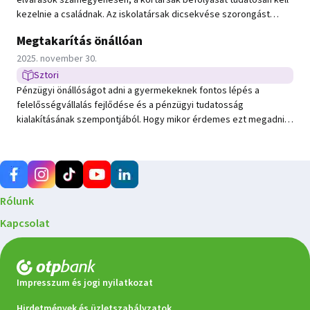
elvárások számegyenesén, a kortársak befolyását tudatosan kell
kezelnie a családnak. Az iskolatársak dicsekvése szorongást
okozhat, ezért fontos, hogy a család őszinte, életkorhoz
Megtakarítás önállóan
illeszkedő beszélgetéseket folytasson a divatból történő
Közzétéve:
vásárlások értékrendjéről.
2025. november 30.
Sztori
Sztori típusú hír
Pénzügyi önállóságot adni a gyermekeknek fontos lépés a
felelősségvállalás fejlődése és a pénzügyi tudatosság
kialakításának szempontjából. Hogy mikor érdemes ezt megadni a
gyermeknek, az mindig egyéni, az viszont biztos, hogy a pénzügyi
tervezés és a megtakarításokkal kapcsolatos tanítások
elengedhetetlen elemei az önállóságnak.
Rólunk
Kapcsolat
Impresszum és jogi nyilatkozat
Hirdetmények és üzletszabályzatok