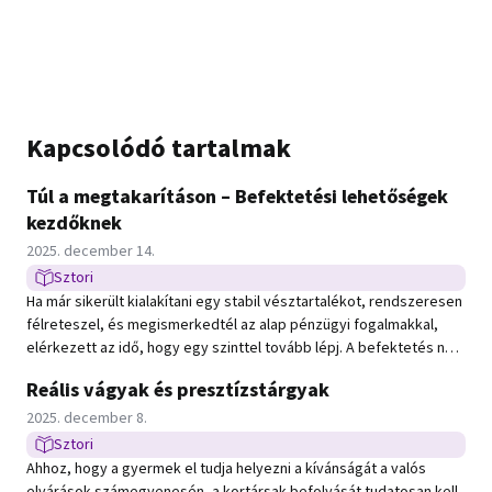
Kapcsolódó tartalmak
Túl a megtakarításon – Befektetési lehetőségek
kezdőknek
Közzétéve:
2025. december 14.
Sztori
Sztori típusú hír
Ha már sikerült kialakítani egy stabil vésztartalékot, rendszeresen
félreteszel, és megismerkedtél az alap pénzügyi fogalmakkal,
elérkezett az idő, hogy egy szinttel tovább lépj. A befektetés nem
csak a pénzügyi guruk terepe – bárki számára elérhető, ha
Reális vágyak és presztízstárgyak
tudatosan és fokozatosan közelít hozzá.
Közzétéve:
2025. december 8.
Sztori
Sztori típusú hír
Ahhoz, hogy a gyermek el tudja helyezni a kívánságát a valós