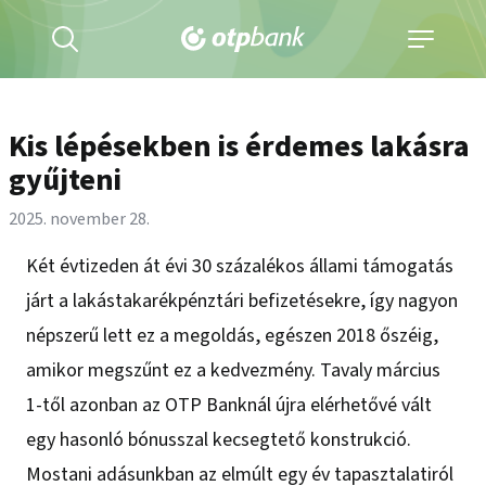
Kereső
Navigáció
kinyitása
kinyitása
Kis lépésekben is érdemes lakásra
gyűjteni
2025. november 28.
Két évtizeden át évi 30 százalékos állami támogatás
járt a lakástakarékpénztári befizetésekre, így nagyon
népszerű lett ez a megoldás, egészen 2018 őszéig,
amikor megszűnt ez a kedvezmény. Tavaly március
1-től azonban az OTP Banknál újra elérhetővé vált
egy hasonló bónusszal kecsegtető konstrukció.
Mostani adásunkban az elmúlt egy év tapasztalatiról