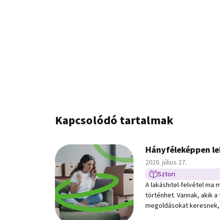
Kapcsolódó tartalmak
Hányféleképpen leh
Közzétéve:
2026. július 27.
Sztori
Sztori típusú hír
A lakáshitel-felvétel ma már nem csak e
történhet. Vannak, akik a
megoldásokat keresnek,
találkozásokbanbíznak, m