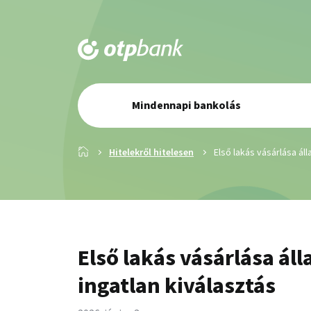
Elsődleges
Mindennapi bankolás
navigáció
Főoldal
Hitelekről hitelesen
Első lakás vásárlása áll
Első lakás vásárlása áll
ingatlan kiválasztás