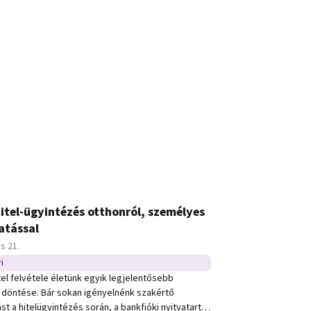
itel-ügyintézés otthonról, személyes
tással
e:
us 21.
i
ípusú hír
tel felvétele életünk egyik legjelentősebb
 döntése. Bár sokan igényelnénk szakértő
t a hitelügyintézés során, a bankfióki nyitvatartás