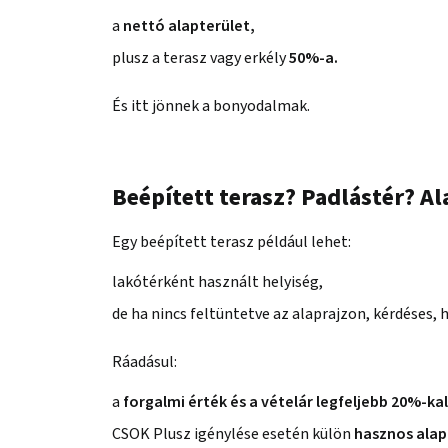
a
nettó alapterület,
plusz a terasz vagy erkély
50%-a.
És itt jönnek a bonyodalmak.
Beépített terasz? Padlástér? Al
Egy beépített terasz például lehet:
lakótérként használt helyiség,
de ha nincs feltüntetve az alaprajzon, kérdéses,
Ráadásul:
a
forgalmi érték és a vételár legfeljebb 20%-ka
CSOK Plusz igénylése esetén külön
hasznos alap