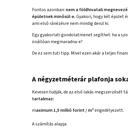
Fontos azonban:
nem a földhivatali megnevezé
épületnek minősül-e.
Gyakori, hogy két épület é
ami első ránézésre nem mindig derül ki.
Egy gyakorlati gondolatmenet segíthet: ha a szo
önállóan megmaradna-e?
De ez sem tuti tipp. Mivel ezen akár a teljes finan
A négyzetméterár plafonja sok
Kevesen tudják, de az első lakás megszerzését 
tartalmaz:
m
aximum 1,5 millió forint / m²
engedélyezett.
A számítás alapja: