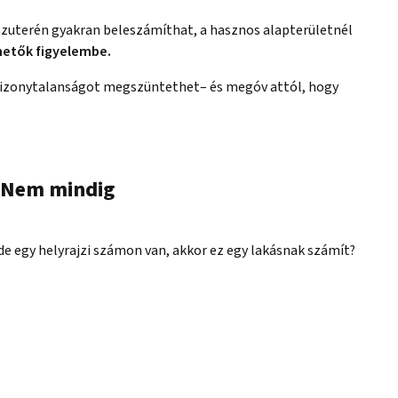
lszuterén gyakran beleszámíthat, a hasznos alapterületnél
hetők figyelembe.
izonytalanságot megszüntethet– és megóv attól, hogy
? Nem mindig
de egy helyrajzi számon van, akkor ez egy lakásnak számít?