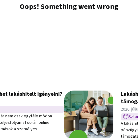
et lakáshitelt igényelni?
Lakásh
támoga
Közzétév
2026. júli
gyféle módon
Sztor
Sztori t
 teljesfolyamat során online
A lakáshi
 mások a személyes
pénzügyi
íg sokan a kettő kombinációját
támogatás