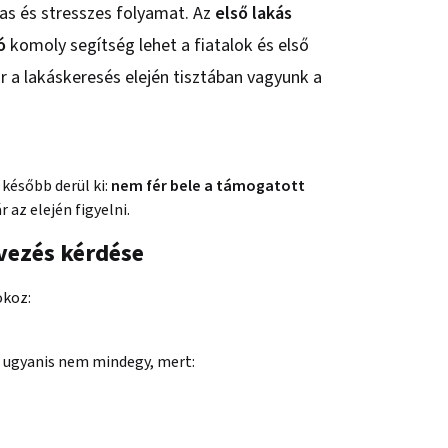
as és stresszes folyamat. Az
első lakás
ó
komoly segítség lehet a fiatalok és első
r a lakáskeresés elején tisztában vagyunk a
 később derül ki:
nem fér bele a támogatott
az elején figyelni.
vezés kérdése
okoz:
n ugyanis nem mindegy, mert: