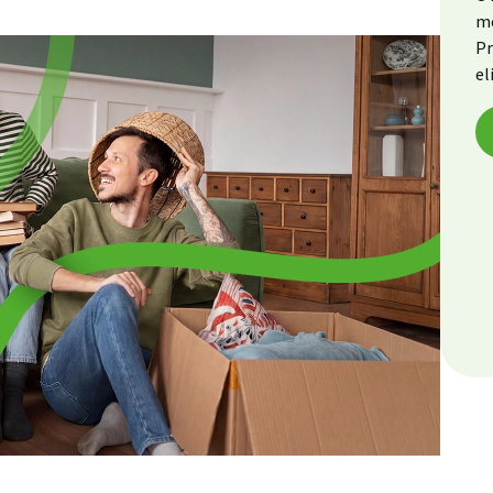
me
Pr
el