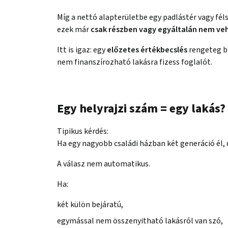
Míg a nettó alapterületbe egy padlástér vagy fé
ezek már
csak részben vagy egyáltalán nem ve
Itt is igaz: egy
előzetes értékbecslés
rengeteg b
nem finanszírozható lakásra fizess foglalót.
Egy helyrajzi szám = egy lakás
Tipikus kérdés:
Ha egy nagyobb családi házban két generáció él, 
A válasz nem automatikus.
Ha:
két külön bejáratú,
egymással nem összenyitható lakásról van szó,