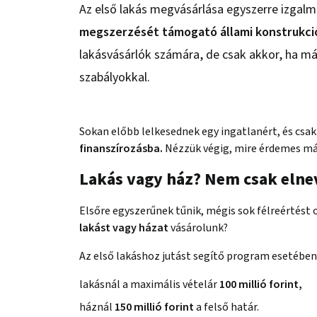
Az első lakás megvásárlása egyszerre izgalm
megszerzését támogató állami konstrukci
lakásvásárlók számára, de csak akkor, ha má
szabályokkal.
Sokan előbb lelkesednek egy ingatlanért, és csak
finanszírozásba.
Nézzük végig, mire érdemes már 
Lakás vagy ház? Nem csak elne
Elsőre egyszerűnek tűnik, mégis sok félreértést 
lakást vagy házat
vásárolunk?
Az első lakáshoz jutást segítő program esetébe
lakásnál a maximális vételár
100 millió forint,
háznál
150 millió forint
a felső határ.