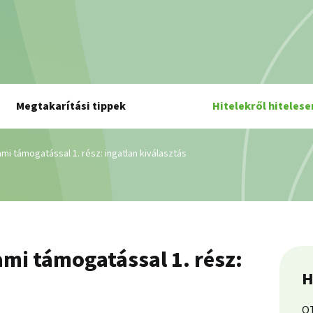
Megtakarítási tippek
Hitelekről hitelese
ami támogatással 1. rész: ingatlan kiválasztás
ami támogatással 1. rész:
H
OT