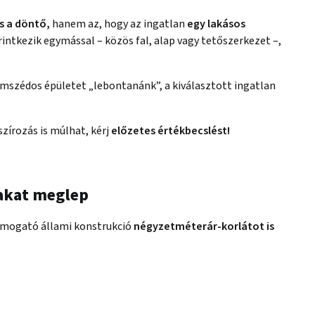
s a döntő,
hanem az, hogy az ingatlan
egy lakásos
rintkezik egymással – közös fal, alap vagy tetőszerkezet –,
mszédos épületet „lebontanánk”, a kiválasztott ingatlan
szírozás is múlhat, kérj
előzetes értékbecslést!
akat meglep
támogató állami konstrukció
négyzetméterár-korlátot is