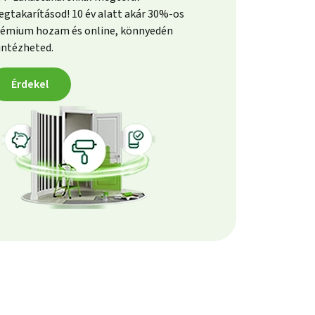
gtakarításod! 10 év alatt akár 30%-os
émium hozam és online, könnyedén
intézheted.
Érdekel