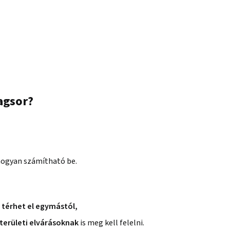
agsor?
 hogyan számítható be.
l térhet el egymástól,
területi elvárásoknak
is meg kell felelni.