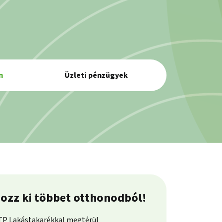
n
Üzleti pénzügyek
ozz ki többet otthonodból!
P Lakástakarékkal megtérül