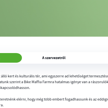
l
A szervezetről
 álló kert és kulturális tér, ami egyszerre ad lehetőséget termesztés
tunk szerint a Bike Maffia Farmra hatalmas igénye van a rászoruló
kikapcsolódhasson.
 szeretnénk elérni, hogy még több embert fogadhassunk és az eddig
a.