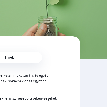
Hírek
re, valamint kulturális és egyéb
knak, sokaknak ez az egyetlen
ieknél is színesebb tevékenységeket,