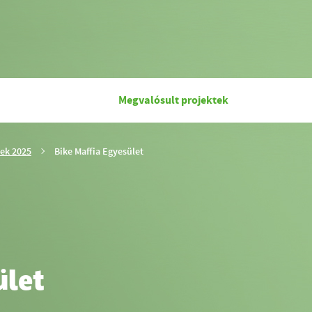
Megvalósult projektek
Ön
tek 2025
Bike Maffia Egyesület
ezen
az
oldalon
van.
ület