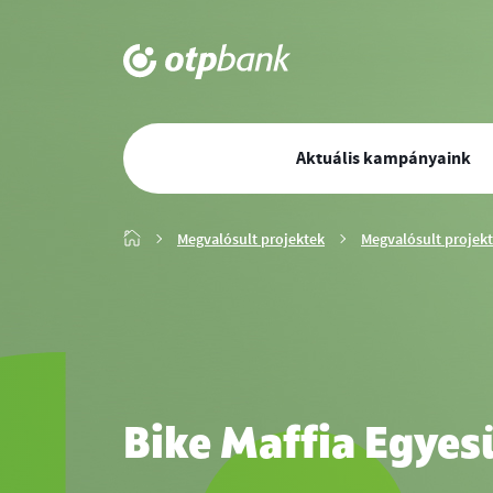
Elsődleges
Aktuális kampányaink
navigáció
Megvalósult projektek
Megvalósult projek
Bike Maffia Egyes