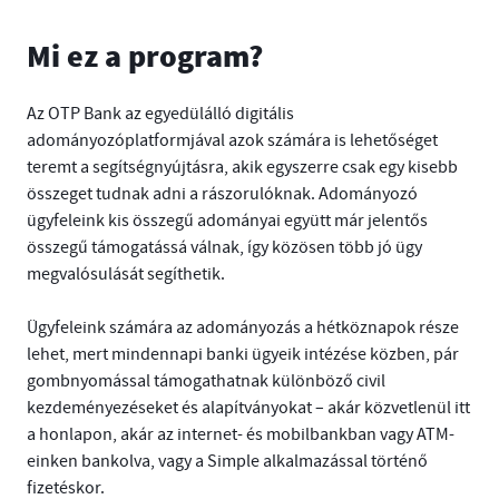
Mi ez a program?
Az OTP Bank az egyedülálló digitális
adományozóplatformjával azok számára is lehetőséget
teremt a segítségnyújtásra, akik egyszerre csak egy kisebb
összeget tudnak adni a rászorulóknak. Adományozó
ügyfeleink kis összegű adományai együtt már jelentős
összegű támogatássá válnak, így közösen több jó ügy
megvalósulását segíthetik.
Ügyfeleink számára az adományozás a hétköznapok része
lehet, mert mindennapi banki ügyeik intézése közben, pár
gombnyomással támogathatnak különböző civil
kezdeményezéseket és alapítványokat – akár közvetlenül itt
a honlapon, akár az internet- és mobilbankban vagy ATM-
einken bankolva, vagy a Simple alkalmazással történő
fizetéskor.