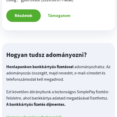
Eddig
.
gyűlt össze
(2026.08.07-i adat)
Részletek
Támogatom
Hogyan tudsz adományozni?
Honlapunkon bankkártyás fizetéssel
adományozhatsz. Az
adományozás összegét, majd nevedet, e-mail-címedet és
telefonszámodat kell megadnod.
Ezt követően átirányítunk a biztonságos SimplePay fizetési
felületre, ahol bankkártya adataid megadásával fizethetsz.
A bankkártyás fizetés díjmentes.