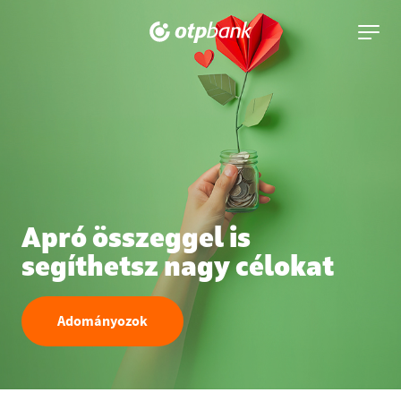
navigáció kiny
Apró összeggel is
segíthetsz nagy célokat
Adományozok