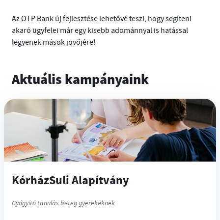
Az OTP Bank új fejlesztése lehetővé teszi, hogy segíteni
akaró ügyfelei már egy kisebb adománnyal is hatással
legyenek mások jövőjére!
Aktuális kampányaink
KórházSuli Alapítvány
Gyógyító tanulás beteg gyerekeknek