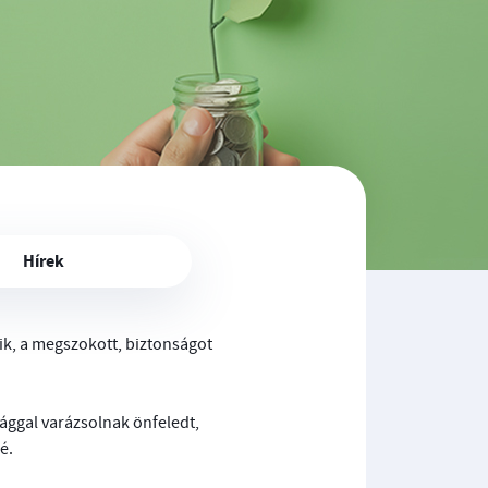
Hírek
ik, a megszokott, biztonságot
ggal varázsolnak önfeledt,
é.