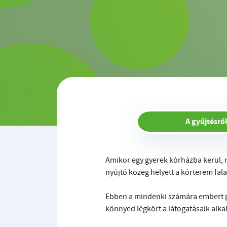
A gyűjtésrő
Amikor egy gyerek kórházba kerül, 
nyújtó közeg helyett a kórterem fal
Ebben a mindenki számára embert p
könnyed légkört a látogatásaik alkal