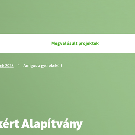
Megvalósult projektek
Ön
tek 2023
Amigos a gyerekekért
ezen
az
oldalon
van.
ért Alapítvány