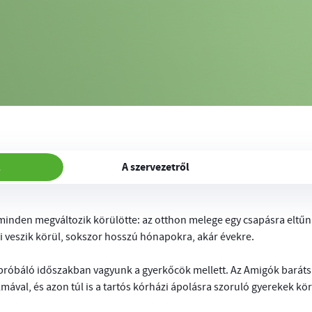
l
A szervezetről
minden megváltozik körülötte: az otthon melege egy csapásra eltűn
ai veszik körül, sokszor hosszú hónapokra, akár évekre.
róbáló időszakban vagyunk a gyerkőcök mellett. Az Amigók barátsá
mával, és azon túl is a tartós kórházi ápolásra szoruló gyerekek kör