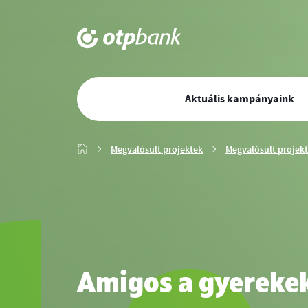
Elsődleges
Aktuális kampányaink
navigáció
Megvalósult projektek
Megvalósult projek
Amigos a gyerekek