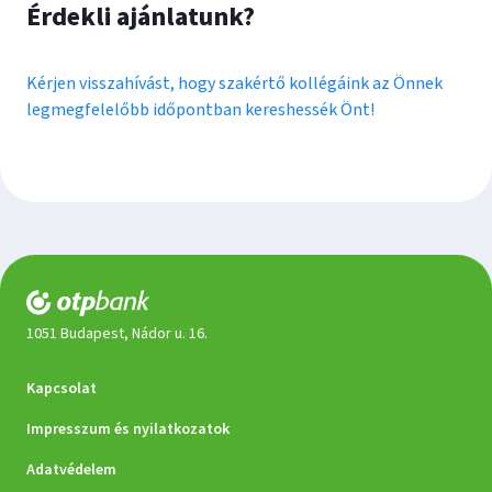
Érdekli ajánlatunk?
Kérjen visszahívást, hogy szakértő kollégáink az Önnek
legmegfelelőbb időpontban kereshessék Önt!
1051 Budapest, Nádor u. 16.
Dokumentumok
Kapcsolat
Impresszum és nyilatkozatok
Adatvédelem