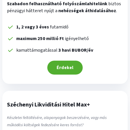
Szabadon felhasználható folyószámlahitelünk
biztos
pénzügyi hátteret nyújt a
nehézségek áthidalásához
.
1, 2 vagy 3 éves
futamidő
maximum 250 millió Ft
igényelhető
kamattámogatással
3 havi BUBOR/év
Érdekel
Széchenyi Likviditási Hitel Max+
Készletei feltöltésére, alapanyagok beszerzésére, vagy más
működési költségek fedezésére keres forrást?