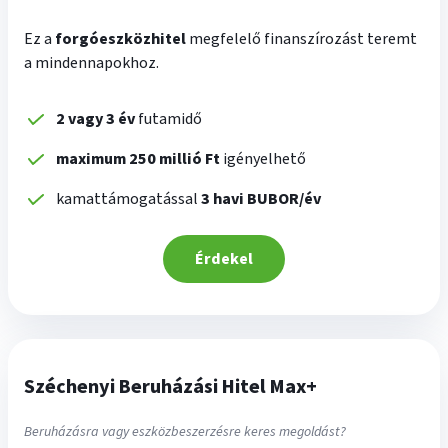
Ez a
forgóeszközhitel
megfelelő finanszírozást teremt
a mindennapokhoz.
2 vagy 3 év
futamidő
maximum 250 millió Ft
igényelhető
kamattámogatással
3 havi BUBOR/év
Érdekel
Széchenyi Beruházási Hitel Max+
Beruházásra vagy eszközbeszerzésre keres megoldást?