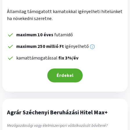
Államilag támogatott kamatokkal igényelheti hitelünket
ha növekedni szeretne.
maximum 10 éves
futamidő
maximum 250 millió Ft
igényelhető
További
információk
kamattámogatással
fix 3%/év
Érdekel
Agrár Széchenyi Beruházási Hitel Max+
Mezőgazdasági vagy élelmiszeripari vállalkozását bővítené?