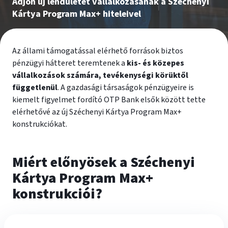
Adjon új lendületet vállalkozásának a Széchenyi
Kártya Program Max+ hiteleivel
Az állami támogatással elérhető források biztos
pénzügyi hátteret teremtenek a
kis- és közepes
vállalkozások számára, tevékenységi körüktől
függetlenül
. A gazdasági társaságok pénzügyeire is
kiemelt figyelmet fordító OTP Bank elsők között tette
elérhetővé az új Széchenyi Kártya Program Max+
konstrukciókat.
Miért előnyösek a Széchenyi
Kártya Program Max+
konstrukciói?