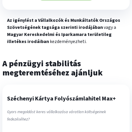
Az igénylést a Vállalkozók és Munkáltatók Országos
Szövetségének tagsága szerinti irodájában
vagy a
Magyar Kereskedelmi és Iparkamara területileg
illetékes irodáiban
kezdeményezheti.
A pénzügyi stabilitás
megteremtéséhez ajánljuk
Széchenyi Kártya Folyószámlahitel Max+
Gyors megoldást keres vállalkozása váratlan költségeinek
fedezéséhez?