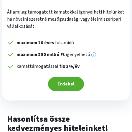
Államilag támogatott kamatokkal igényelheti hitelünket
ha növelni szeretné mezőgazdasági vagy élelmiszeripari
vállalkozását .
maximum 10 éves
futamidő
maximum 250 millió Ft
igényelhető
További
információk
kamattámogatással
fix 3%/év
Érdekel
Hasonlítsa össze
kedvezményes hiteleinket!