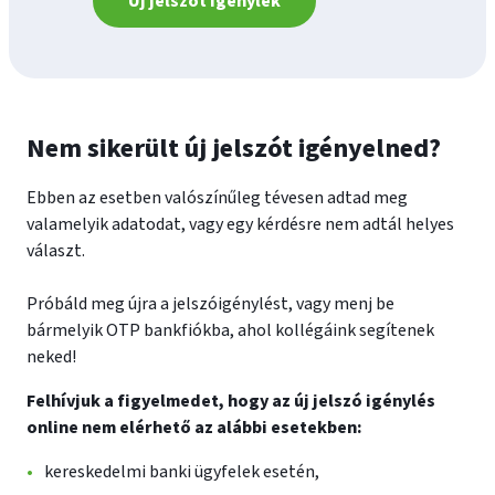
Új jelszót igénylek
Nem sikerült új jelszót igényelned?
Ebben az esetben valószínűleg tévesen adtad meg
valamelyik adatodat, vagy egy kérdésre nem adtál helyes
választ.
Próbáld meg újra a jelszóigénylést, vagy menj be
bármelyik OTP bankfiókba, ahol kollégáink segítenek
neked!
Felhívjuk a figyelmedet, hogy az új jelszó igénylés
online nem elérhető az alábbi esetekben:
kereskedelmi banki ügyfelek esetén,