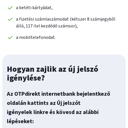
a betéti kártyádat,
a fizetési számlaszámodat (kétszer 8 számjegyből
álló, 117-tel kezdődő számsor),
a mobiltelefonodat.
Hogyan zajlik az új jelszó
igénylése?
Az OTPdirekt internetbank bejelentkező
oldalán kattints az Új jelszót
igényelek linkre és kövesd az alábbi
lépéseket: