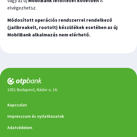
vagy az új
MobilBank letöltését követően
is
elvégezhetsz.
Módosított operációs rendszerrel rendelkező
(jailbreakelt, rootolt) készülékek esetében az új
MobilBank alkalmazás nem elérhető.
1051 Budapest, Nádor u. 16.
Dokumentumok
Kapcsolat
Impresszum és nyilatkozatok
Adatvédelem