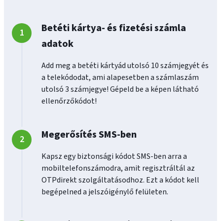
Betéti kártya- és fizetési számla
adatok
Add meg a betéti kártyád utolsó 10 számjegyét és
a telekódodat, ami alapesetben a számlaszám
utolsó 3 számjegye! Gépeld be a képen látható
ellenőrzőkódot!
Megerősítés SMS-ben
Kapsz egy biztonsági kódot SMS-ben arra a
mobiltelefonszámodra, amit regisztráltál az
OTPdirekt szolgáltatásodhoz. Ezt a kódot kell
begépelned a jelszóigénylő felületen.