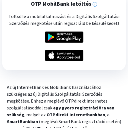
OTP MobilBank letöltés
További
Töltsd le a mobilalkalmazást és a Digitális Szolgáltatási
információk
Szerződés megkötése után regisztráld be készülékedet!
Az új InternetBank és MobilBank használatához
szükséges az új Digitális Szolgáltatási Szerződés
megkötése. Ehhez a meglévő OTPdirekt internetes
szolgáltatásoddal csak
egy gyors regisztrációra van
szükség
, melyet az
OTPdirekt internetbankban
, a
SmartBankban
(meglévő SmartBank regisztráció esetén)